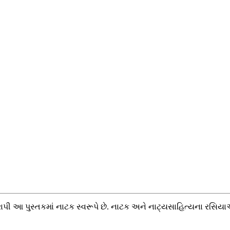
તરાપી આ પુસ્તકમાં નાટક સ્વરૂપે છે. નાટક અને નાટ્યસાહિત્યના રસિ