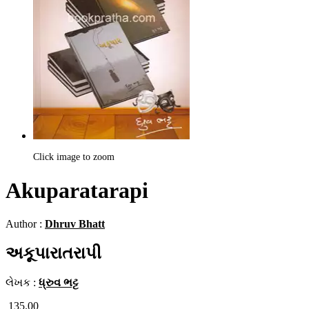
Click image to zoom
Akuparatarapi
Author :
Dhruv Bhatt
અકૂપારાતરાપી
લેખક :
ધ્રુવ ભટ્ટ
135.00