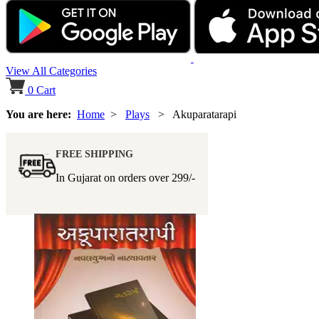
View All Categories
0
Cart
You are here:
Home
>
Plays
> Akuparatarapi
FREE SHIPPING
In Gujarat on orders over
299/-