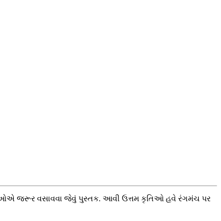
યાઓએ જરૂર વસાવવા જેવું પુસ્તક. આવી ઉત્તમ કૃતિઓ હવે રંગમંચ પર