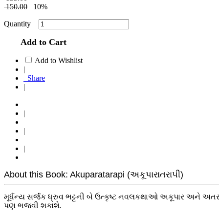
150.00
10%
Quantity
Add to Cart
Add to Wishlist
|
Share
|
|
|
|
About this Book: Akuparatarapi (અકૂપારાતરાપી)
મૂર્ધન્ય સર્જક ધ્રુવ ભટ્ટની બે ઉત્કૃષ્ટ નવલકથાઓ અકૂપાર અને અ
પણ ભજવી શકાશે.