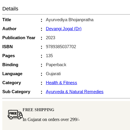
Details
Title
:
Ayurvediya Bhojanpratha
Author
:
Devangi Jogal (Dr)
Publication Year
:
2023
ISBN
:
9789385037702
Pages
:
135
Binding
:
Paperback
Language
:
Gujarati
Category
:
Health & Fitness
Sub Category
:
Ayurveda & Natural Remedies
FREE SHIPPING
In Gujarat on orders over
299/-