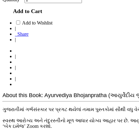
Add to Cart
Add to Wishlist
|
Share
|
|
|
|
About this Book: Ayurvediya Bhojanpratha (આયુર્વેદીય 
ગુજરાતીમાં ગર્ભસંસ્કાર પર પ્રગટ થયેલાં તમામ પુસ્તકોમાં સૌથી વધુ વે
સ્વસ્થ આરોગ્ય અને તંદુરસ્તીનો મૂળ આધાર યોગ્ય આહાર પર છે. આયુર
‘બેક ઇમેજ’ Zoom કરશો.