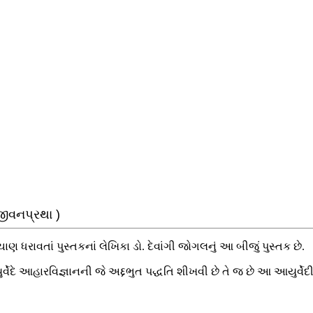
જીવનપ્રથા )
ચાણ ધરાવતાં પુસ્તકનાં લેખિકા ડો. દેવાંગી જોગલનું આ બીજું પુસ્તક છે.
્વેદે આહારવિજ્ઞાનની જે અદ્દભુત પદ્ધતિ શીખવી છે તે જ છે આ આયુર્વ