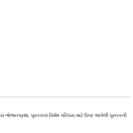
ેદીય ભોજનપ્રથા. પુસ્તકનાં વિશેષ પરિચય માટે ઉપર આપેલી પુસ્તકની