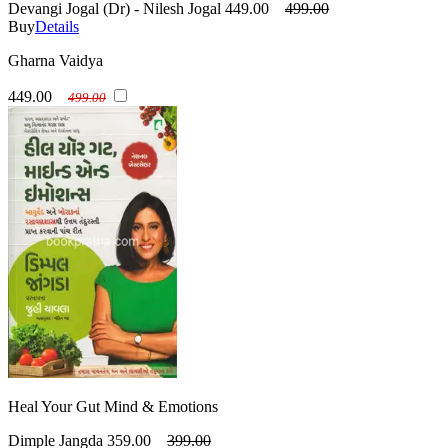
Devangi Jogal (Dr) - Nilesh Jogal
449.00
499.00
Buy
Details
Gharna Vaidya
449.00
499.00
Heal Your Gut Mind & Emotions
Dimple Jangda
359.00
399.00