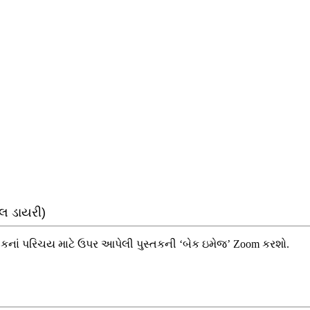
ેલ ડાયરી)
ાં પરિચય માટે ઉપર આપેલી પુસ્તકની ‘બેક ઇમેજ’ Zoom કરશો.