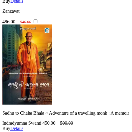
Buy
Details
Zanzavat
486.00
540.00
Sadhu to Chalta Bhala ~ Adventure of a travelling monk : A memoir
Indradyumna Swami
450.00
500.00
Buy
Details