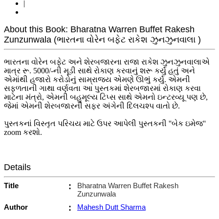
|
About this Book: Bharatna Warren Buffet Rakesh
Zunzunwala (ભારતના વોરેન બફેટ રાકેશ ઝુનઝુનવાલા )
ભારતના વોરેન બફેટ અને શેરબજારના રાજા રાકેશ ઝુનઝુનવાલાએ
માત્ર રૂ. 5000/-ની મૂડી સાથે રોકાણ કરવાનું શરૂ કર્યું હતું અને
એમાંથી હજારો કરોડોનું સામ્રાજ્ય એમણે ઊભું કર્યું. એમની
સફળતાની ગાથા વર્ણવતા આ પુસ્તકમાં શેરબજારમાં રોકાણ કરવા
માટેના મંત્રો, એમની બહુમૂલ્ય ટિપ્સ સાથે એમનો ઇન્ટરવ્યૂ પણ છે,
જેમાં એમની શેરબજારની સફર અંગેની દિલચશ્પ વાતો છે.
પુસ્તકનાં વિસ્તૃત પરિચય માટે ઉપર આપેલી પુસ્તકની ''બેક ઇમેજ''
zoom કરશો.
Details
Title
:
Bharatna Warren Buffet Rakesh
Zunzunwala
Author
:
Mahesh Dutt Sharma