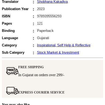
Translator
:
Shobhana Kakadiya
Publication Year
:
2023
ISBN
:
9789395556293
Pages
:
121
Binding
:
Paperback
Language
:
Gujarati
Category
:
Inspirational, Self Help & Reflective
Sub Category
:
Stock Market & Investment
FREE SHIPPING
In Gujarat on orders over
299/-
EXPRESS COURIER SERVICE
You may also like