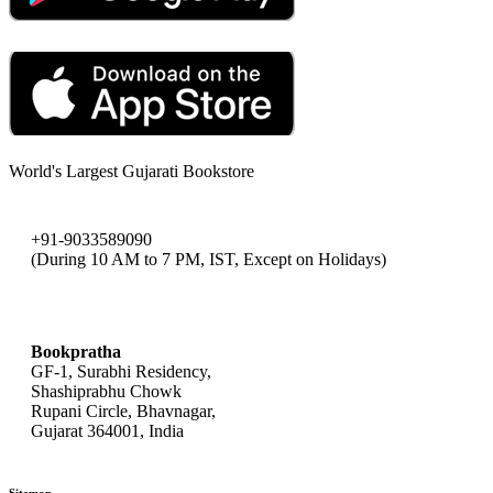
World's Largest Gujarati Bookstore
+91-9033589090
(During 10 AM to 7 PM, IST, Except on Holidays)
bookpratha@gmail.com
Bookpratha
GF-1, Surabhi Residency,
Shashiprabhu Chowk
Rupani Circle, Bhavnagar,
Gujarat 364001, India