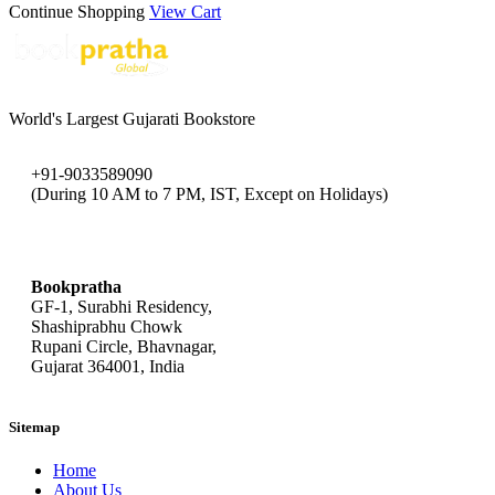
Continue Shopping
View Cart
World's Largest Gujarati Bookstore
+91-9033589090
(During 10 AM to 7 PM, IST, Except on Holidays)
bookpratha@gmail.com
Bookpratha
GF-1, Surabhi Residency,
Shashiprabhu Chowk
Rupani Circle, Bhavnagar,
Gujarat 364001, India
Sitemap
Home
About Us