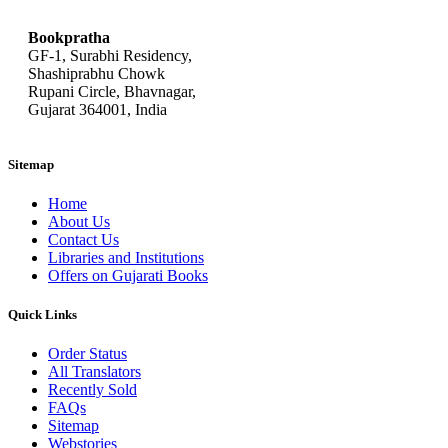
Bookpratha
GF-1, Surabhi Residency,
Shashiprabhu Chowk
Rupani Circle, Bhavnagar,
Gujarat 364001, India
Sitemap
Home
About Us
Contact Us
Libraries and Institutions
Offers on Gujarati Books
Quick Links
Order Status
All Translators
Recently Sold
FAQs
Sitemap
Webstories