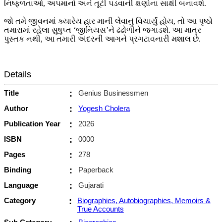
નિષ્ફળતાઓ, અપમાનો અને તૂટી પડવાની ક્ષણોના સાક્ષી બનાવશે.
જો તમે જીવનમાં ક્યારેય હાર માની લેવાનું વિચાર્યું હોય, તો આ પૃષ્ઠો
તમારામાં રહેલા સુષુપ્ત ‘જીનિયસ’ને ઢંઢોળીને જગાડશે. આ માત્ર
પુસ્તક નથી, આ તમારી અંદરની આગને પ્રગટાવનારી મશાલ છે.
Details
Title
:
Genius Businessmen
Author
:
Yogesh Cholera
Publication Year
:
2026
ISBN
:
0000
Pages
:
278
Binding
:
Paperback
Language
:
Gujarati
Category
:
Biographies, Autobiographies, Memoirs &
True Accounts