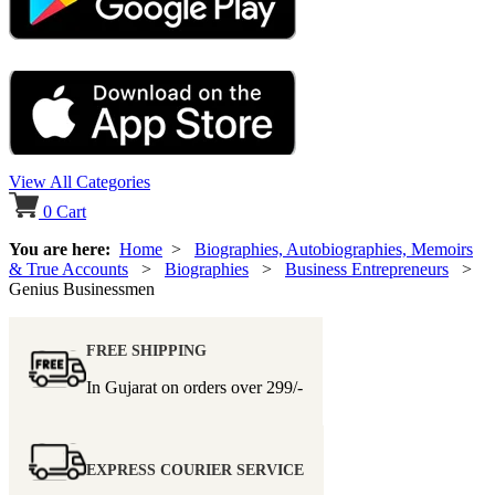
View All Categories
0
Cart
You are here:
Home
>
Biographies, Autobiographies, Memoirs
& True Accounts
>
Biographies
>
Business Entrepreneurs
>
Genius Businessmen
FREE SHIPPING
In Gujarat on orders over
299/-
EXPRESS COURIER SERVICE