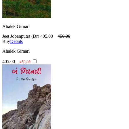
Ahalek Girnari
Jeet Jobanputra (Dr)
405.00
450.00
Buy
Details
Ahalek Girnari
405.00
450.00