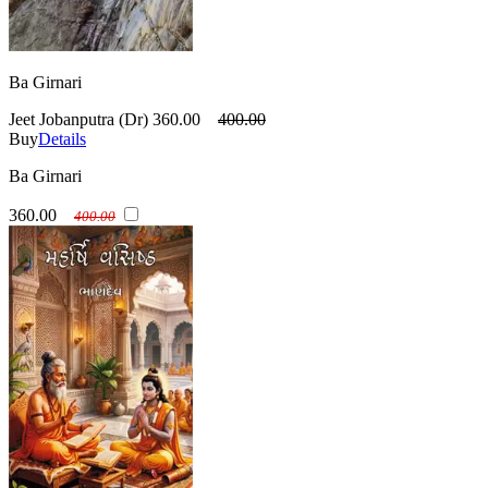
Ba Girnari
Jeet Jobanputra (Dr)
360.00
400.00
Buy
Details
Ba Girnari
360.00
400.00