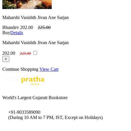
Maharshi Vasishth Jivan Ane Sarjan
Bhandev
202.00
225.00
Buy
Details
Maharshi Vasishth Jivan Ane Sarjan
202.00
225.00
×
Continue Shopping
View Cart
World's Largest Gujarati Bookstore
+91-9033589090
(During 10 AM to 7 PM, IST, Except on Holidays)
bookpratha@gmail.com