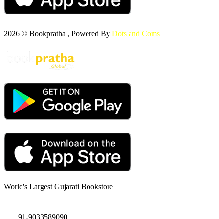
2026 © Bookpratha , Powered By
Dots and Coms
World's Largest Gujarati Bookstore
+91-9033589090