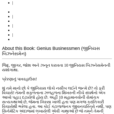
|
|
|
|
About this Book: Genius Businessmen (જીનિયસ
બિઝનેસમેન)
જિદ્દ, જીગર, જોશ અને ઝનૂન ધરાવતા 10 જીનિયસ બિઝનેસમેનની
યશોગાથા.
પ્રેરણાનું પાવરહાઉસ!
શું તમે માનો છો કે જીનિયસ લોકો નસીબ લઈને જન્મે છે? તો ફરી
વિચારો! તેમની સફળતાના ઝળહળતા શિખરની નીચે સંઘર્ષનો એક
આખો પહાડ દટાયેલો હોય છે. અહીં 10 મહામાનવોની રોમાંચક
સત્યકથાઓ છે, જેમના ખિસ્સા ખાલી હતા પણ મગજ ક્રાંતિકારી
વિચારોથી ભરેલા હતા. આ કોઈ કંટાળાજનક જીવનચરિત્રો નથી, પણ
સિનેમેટિક અંદાજમાં લખાયેલી એવી ગાથાઓ છે જે તમને તેમની