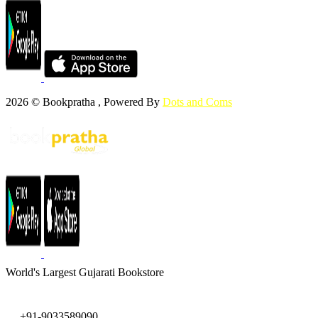
2026 © Bookpratha , Powered By
Dots and Coms
World's Largest Gujarati Bookstore
+91-9033589090