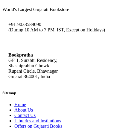
World's Largest Gujarati Bookstore
+91-9033589090
(During 10 AM to 7 PM, IST, Except on Holidays)
bookpratha@gmail.com
Bookpratha
GF-1, Surabhi Residency,
Shashiprabhu Chowk
Rupani Circle, Bhavnagar,
Gujarat 364001, India
Sitemap
Home
About Us
Contact Us
Libraries and Institutions
Offers on Gujarati Books