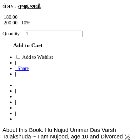
લેખક :
નુજુદ અલી
180.00
200.00
10%
Quantity
Add to Cart
Add to Wishlist
|
Share
|
|
|
|
About this Book: Hu Nujud Ummar Das Varsh
Talakshuda ~ I am Nujood, age 10 and Divorced (હું