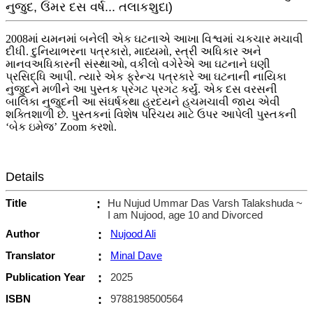
નુજુદ, ઉંમર દસ વર્ષ... તલાકશુદા)
2008માં યમનમાં બનેલી એક ઘટનાએ આખા વિશ્વમાં ચકચાર મચાવી
દીધી. દુનિયાભરના પત્રકારો, માધ્યમો, સ્ત્રી અધિકાર અને
માનવઅધિકારની સંસ્થાઓ, વકીલો વગેરેએ આ ઘટનાને ઘણી
પ્રસિદ્ધિ આપી. ત્યારે એક ફ્રેન્ચ પત્રકારે આ ઘટનાની નાયિકા
નુજુદને મળીને આ પુસ્તક પ્રગટ પ્રગટ કર્યું. એક દસ વરસની
બાલિકા નુજુદની આ સંઘર્ષકથા હ્રદયને હચમચાવી જાય એવી
શક્તિશાળી છે. પુસ્તકનાં વિશેષ પરિચય માટે ઉપર આપેલી પુસ્તકની
‘બેક ઇમેજ’ Zoom કરશો.
Details
Title
:
Hu Nujud Ummar Das Varsh Talakshuda ~
I am Nujood, age 10 and Divorced
Author
:
Nujood Ali
Translator
:
Minal Dave
Publication Year
:
2025
ISBN
:
9788198500564