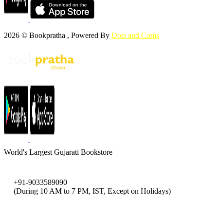
2026 © Bookpratha , Powered By
Dots and Coms
World's Largest Gujarati Bookstore
+91-9033589090
(During 10 AM to 7 PM, IST, Except on Holidays)
bookpratha@gmail.com