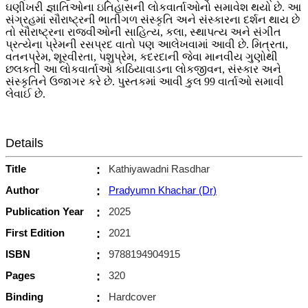
ઘણીખરી જ્ઞાતિઓના ઇતિહાસની લોકવાર્તાઓનો સમાવેશ થયો છે. આ
સંગ્રહમાં સૌરાષ્ટ્રની ભાતીગળ સંસ્કૃતિ અને સંસ્કારના દર્શન થાય છે
તો સૌરાષ્ટ્રના રાજવીઓની સાહિત્ય, કલા, સ્થાપત્ય અને સંગીત
પ્રત્યેના પ્રેમની રસપ્રદ વાતો પણ આલેખવામાં આવી છે. મિત્રતા,
વતનપ્રેમ, શૂરવીરતા, પશુપ્રેમ, કદરદાની જેવા માનવીય ગુણોથી
છલકતી આ લોકવાર્તાઓ કાઠિયાવાડના લોકજીવન, સંસ્કાર અને
સંસ્કૃતિને ઉજાગર કરે છે. પુસ્તકમાં આવી કુલ 99 વાર્તાઓ સમાવી
લેવાઈ છે.
Details
Title
:
Kathiyawadni Rasdhar
Author
:
Pradyumn Khachar (Dr)
Publication Year
:
2025
First Edition
:
2021
ISBN
:
9788194904915
Pages
:
320
Binding
:
Hardcover