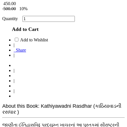
450.00
500.00
10%
Quantity
Add to Cart
Add to Wishlist
|
Share
|
|
|
|
About this Book: Kathiyawadni Rasdhar (કાઠિયાવાડની
રસધાર )
જાણીતા ઈતિહાસવિદ્દ પ્રદ્યુમ્ન ખાચરનાં આ પુસ્તકમાં સૌરાષ્ટ્રની