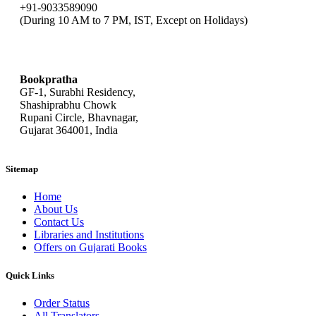
+91-9033589090
(During 10 AM to 7 PM, IST, Except on Holidays)
bookpratha@gmail.com
Bookpratha
GF-1, Surabhi Residency,
Shashiprabhu Chowk
Rupani Circle, Bhavnagar,
Gujarat 364001, India
Sitemap
Home
About Us
Contact Us
Libraries and Institutions
Offers on Gujarati Books
Quick Links
Order Status
All Translators