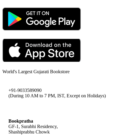
World's Largest Gujarati Bookstore
+91-9033589090
(During 10 AM to 7 PM, IST, Except on Holidays)
bookpratha@gmail.com
Bookpratha
GF-1, Surabhi Residency,
Shashiprabhu Chowk