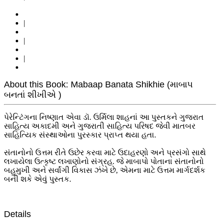
|
|
|
About this Book: Mabaap Banata Shikhie (માબાપ
બનતાં શીખીએ )
પેરેન્ટિંગના નિષ્ણાત એવા ડૉ. ઉર્મિલા શાહનાં આ પુસ્તકને ગુજરાત
સાહિત્ય અકાદમી અને ગુજરાતી સાહિત્ય પરિષદ જેવી માતબર
સાહિત્યિક સંસ્થાઓના પુરસ્કાર પ્રાપ્ત થયા હતા.
સંતાનોનો ઉત્તમ રીતે ઉછેર કરવા માટે ઉદાહરણો અને પ્રસંગો સાથે
લખાયેલા ઉત્કૃષ્ટ લખાણોનો સંગ્રહ. જે માબાપો પોતાના સંતાનોનો
બહુમુખી અને સર્વાંગી વિકાસ ઝંખે છે, એમના માટે ઉત્તમ માર્ગદર્શક
બની શકે એવું પુસ્તક.
Details