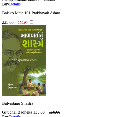
Buy
Details
Balako Mate 101 Prabhavak Adato
225.00
250.00
Balvartanu Shastra
Gijubhai Badheka
135.00
150.00
Buy
Details