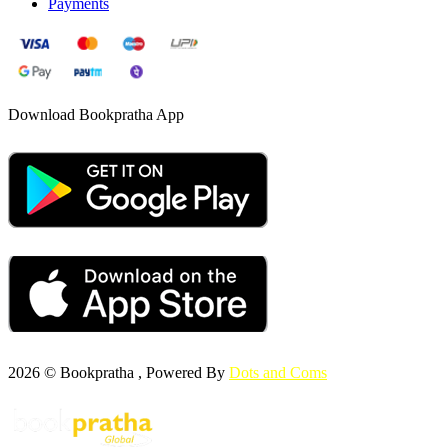
Payments
Download Bookpratha App
2026 © Bookpratha , Powered By
Dots and Coms