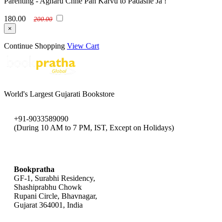
Parenting - Agharu Chhe Pan Karvu to Padashe Ja !
180.00
200.00
×
Continue Shopping
View Cart
World's Largest Gujarati Bookstore
+91-9033589090
(During 10 AM to 7 PM, IST, Except on Holidays)
bookpratha@gmail.com
Bookpratha
GF-1, Surabhi Residency,
Shashiprabhu Chowk
Rupani Circle, Bhavnagar,
Gujarat 364001, India