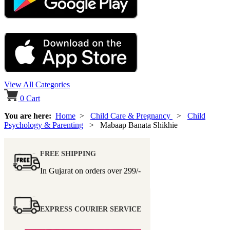
View All Categories
0
Cart
You are here:
Home
>
Child Care & Pregnancy
>
Child
Psychology & Parenting
> Mabaap Banata Shikhie
FREE SHIPPING
In Gujarat on orders over
299/-
EXPRESS COURIER SERVICE