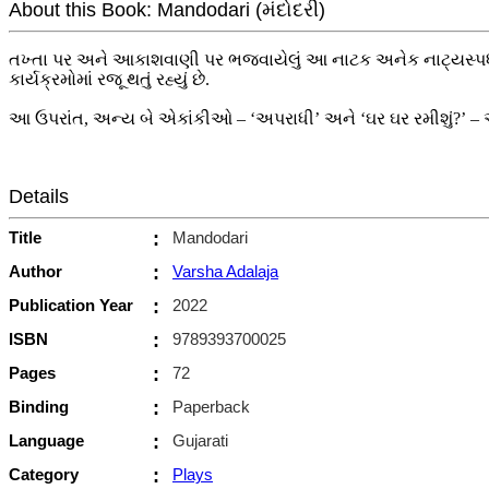
About this Book: Mandodari (મંદોદરી)
તખ્તા પર અને આકાશવાણી પર ભજવાયેલું આ નાટક અનેક નાટ્યસ્પર્ધા
કાર્યક્રમોમાં રજૂ થતું રહ્યું છે.
આ ઉપરાંત, અન્ય બે એકાંકીઓ – ‘અપરાધી’ અને ‘ઘર ઘર રમીશું?’ – 
Details
Title
:
Mandodari
Author
:
Varsha Adalaja
Publication Year
:
2022
ISBN
:
9789393700025
Pages
:
72
Binding
:
Paperback
Language
:
Gujarati
Category
:
Plays