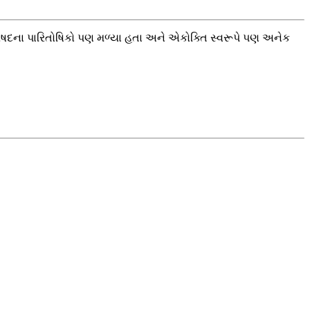
િષદના પારિતોષિકો પણ મળ્યા હતા અને એકોક્તિ સ્વરૂપે પણ અનેક