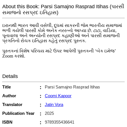
About this Book: Parsi Samajno Rasprad Itihas (પારસી
સમાજનો રસપ્રદ ઇતિહાસ)
ઇરાનથી ભારત આવી વસેલી, દૂધમાં સાકરની જેમ ભારતીય સમાજમાં
ભળી ગયેલી પારસી કોમે અનેક નરરત્નો આપ્યા છે. ટાટા, વાડિયા,
પૂનાવાલા અને અન્યોની રસપ્રદ કહાણીઓ અને પારસી સમાજની
પ્રગતિનો રોચક ઇતિહાસ કહેતું રસપ્રદ પુસ્તક.
પુસ્તકનાં વિશેષ પરિચય માટે ઉપર આપેલી પુસ્તકની ‘બેક ઇમેજ’
Zoom કરશો.
Details
Title
:
Parsi Samajno Rasprad Itihas
Author
:
Coomi Kapoor
Translator
:
Jatin Vora
Publication Year
:
2025
ISBN
:
9789355436641