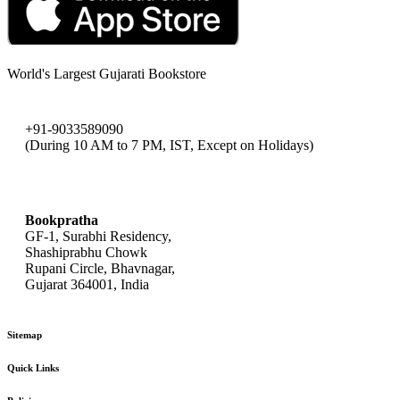
World's Largest Gujarati Bookstore
+91-9033589090
(During 10 AM to 7 PM, IST, Except on Holidays)
bookpratha@gmail.com
Bookpratha
GF-1, Surabhi Residency,
Shashiprabhu Chowk
Rupani Circle, Bhavnagar,
Gujarat 364001, India
Sitemap
Quick Links