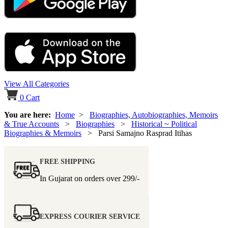
View All Categories
0
Cart
You are here:
Home
>
Biographies, Autobiographies, Memoirs
& True Accounts
>
Biographies
>
Historical ~ Political
Biographies & Memoirs
> Parsi Samajno Rasprad Itihas
FREE SHIPPING
In Gujarat on orders over
299/-
EXPRESS COURIER SERVICE