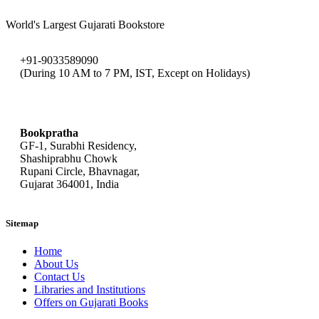
World's Largest Gujarati Bookstore
+91-9033589090
(During 10 AM to 7 PM, IST, Except on Holidays)
bookpratha@gmail.com
Bookpratha
GF-1, Surabhi Residency,
Shashiprabhu Chowk
Rupani Circle, Bhavnagar,
Gujarat 364001, India
Sitemap
Home
About Us
Contact Us
Libraries and Institutions
Offers on Gujarati Books