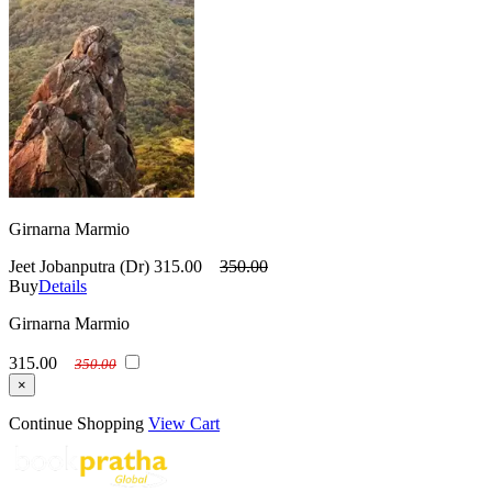
Girnarna Marmio
Jeet Jobanputra (Dr)
315.00
350.00
Buy
Details
Girnarna Marmio
315.00
350.00
×
Continue Shopping
View Cart