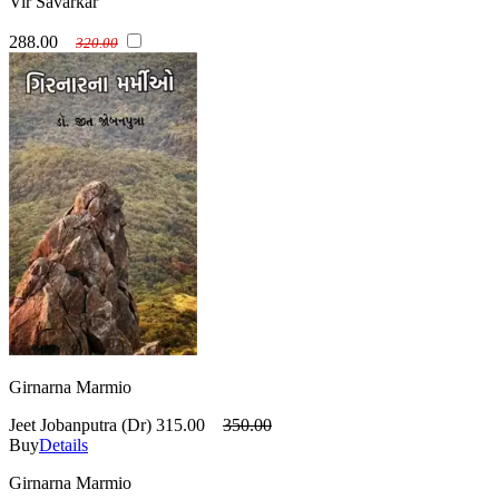
Vir Savarkar
288.00
320.00
Girnarna Marmio
Jeet Jobanputra (Dr)
315.00
350.00
Buy
Details
Girnarna Marmio