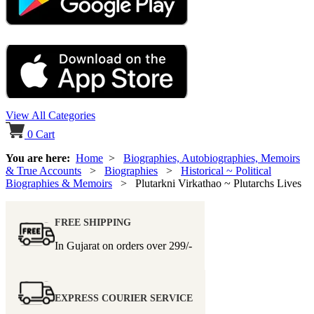
View All Categories
0
Cart
You are here:
Home
>
Biographies, Autobiographies, Memoirs
& True Accounts
>
Biographies
>
Historical ~ Political
Biographies & Memoirs
> Plutarkni Virkathao ~ Plutarchs Lives
FREE SHIPPING
In Gujarat on orders over
299/-
EXPRESS COURIER SERVICE