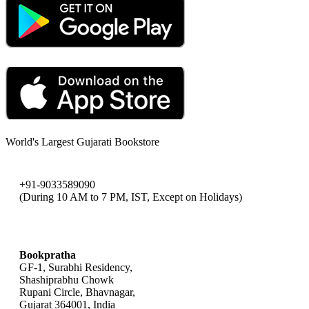
World's Largest Gujarati Bookstore
+91-9033589090
(During 10 AM to 7 PM, IST, Except on Holidays)
bookpratha@gmail.com
Bookpratha
GF-1, Surabhi Residency,
Shashiprabhu Chowk
Rupani Circle, Bhavnagar,
Gujarat 364001, India