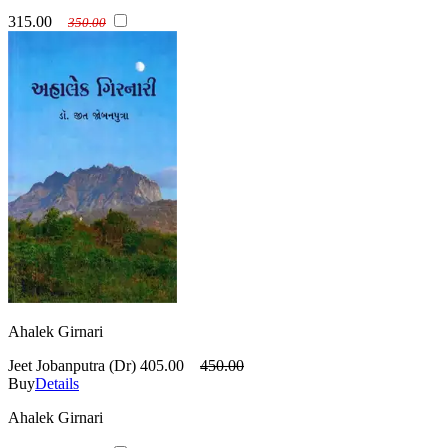
315.00
350.00
Ahalek Girnari
Jeet Jobanputra (Dr)
405.00
450.00
Buy
Details
Ahalek Girnari