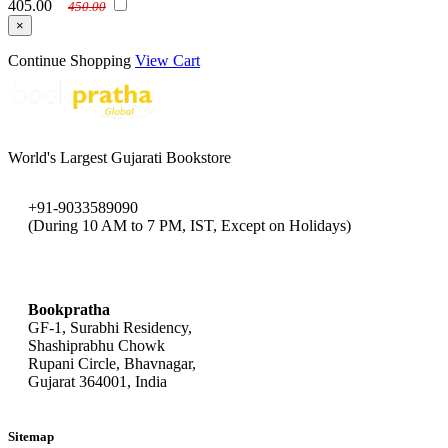
405.00
450.00
×
Continue Shopping
View Cart
World's Largest Gujarati Bookstore
+91-9033589090
(During 10 AM to 7 PM, IST, Except on Holidays)
bookpratha@gmail.com
Bookpratha
GF-1, Surabhi Residency,
Shashiprabhu Chowk
Rupani Circle, Bhavnagar,
Gujarat 364001, India
Sitemap