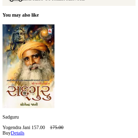
You may also like
Sadguru
Yogendra Jani
157.00
175.00
Buy
Details