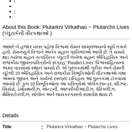
|
|
About this Book: Plutarkni Virkathao ~ Plutarchs Lives
(પ્લુટાર્કની વીરકથાઓ )
આશરે બે હજાર વરસ પહેલાં વિશ્વમાં રોમન સામ્રાજ્યનો સૂર્ય તપતો
હતો. રોમનયુગે વિશ્વને અનેક મહાન પ્રતિભાઓ આપી છે. તે સમયે
થઇ ગયેલા મહાન તત્વચિંતક પ્લુટાર્કે લખેલા મહાન ઐતિહાસિક અને
રાજકીય જીવનચરિત્રોનો સંગ્રહ ‘Parallel Lives’ વિશ્વસાહિત્યના
અમર વારસામાં સ્થાન પામ્યો છે. એ પુસ્તકમાંથી ગ્રીસ અને રોમની
ચૂંટેલી 10 ઐતિહાસિક અને રાજકીય વિભૂતિઓની વીરકથાઓ તથા
એમના જીવન અને કાર્યનો રસપ્રદ ઇતિહાસ આ પુસ્તકમાં ટાંકવામાં
આવ્યો છે. કુલ 10 વિભૂતિઓના આ ચરિત્રોમાં એલેક્ઝાન્ડર, સીઝર,
સિસેરો, ડેમોસ્થનીઝ, એન્ટની, આલ્સીબીઆડીઝ, પેરિક્લીઝ,
થેમિસ્ટોક્લીઝ, સોલોન અને લાયકરગસનો સમાવેશ થાય છે.
Details
Title
:
Plutarkni Virkathao ~ Plutarchs Lives