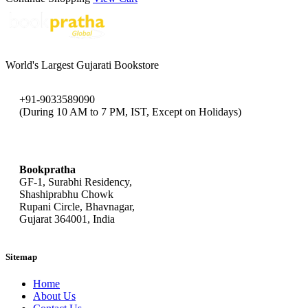
World's Largest Gujarati Bookstore
+91-9033589090
(During 10 AM to 7 PM, IST, Except on Holidays)
bookpratha@gmail.com
Bookpratha
GF-1, Surabhi Residency,
Shashiprabhu Chowk
Rupani Circle, Bhavnagar,
Gujarat 364001, India
Sitemap
Home
About Us