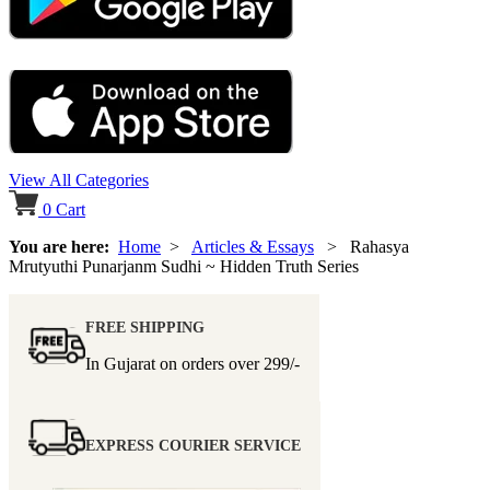
View All Categories
0
Cart
You are here:
Home
>
Articles & Essays
> Rahasya
Mrutyuthi Punarjanm Sudhi ~ Hidden Truth Series
FREE SHIPPING
In Gujarat on orders over
299/-
EXPRESS COURIER SERVICE