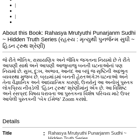
|
|
About this Book: Rahasya Mrutyuthi Punarjanm Sudhi
~ Hidden Truth Series (રહસ્ય : મૃત્યુથી પુનર્જન્મ સુધી ~
હિડન ટ્રુથ શ્રેણી)
જે રીતે ભૌતિક, રાસાયણિક અને જૈવિક જગતના નિયમો છે તે રીતે
આપણી સાથે અને આપણી આજુબાજુ બનતી ઘટનાઓનાં પણ
નિયમો છે. સુખ, દુ:ખ, અભાવ, આનંદ આ બધું જ સૃષ્ટિની અદ્દભુત
વ્યવસ્થા મુજબ છે. બ્રહ્માંડમાં બનતી હેરતઅંગેઝ ઘટનાઓ અને
તેના વૈજ્ઞાનિક અને આધ્યાત્મિક કારણો, ઉત્તરોનું આ અનોખું પુસ્તક
લોકપ્રિય નીવડેલી ‘હિડન ટ્રુથ’ શ્રેણીમાંનું એક છે. આ વિશિષ્ટ
અને રસપ્રદ વિષય ધરાવતા આ પુસ્તકના વિશેષ પરિચય માટે ઉપર
આપેલી પુસ્તકની ‘બેક ઈમેજ’ Zoom કરશો.
Details
Title
:
Rahasya Mrutyuthi Punarjanm Sudhi ~
Hidden Truth Series