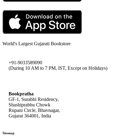
World's Largest Gujarati Bookstore
+91-9033589090
(During 10 AM to 7 PM, IST, Except on Holidays)
bookpratha@gmail.com
Bookpratha
GF-1, Surabhi Residency,
Shashiprabhu Chowk
Rupani Circle, Bhavnagar,
Gujarat 364001, India
Sitemap