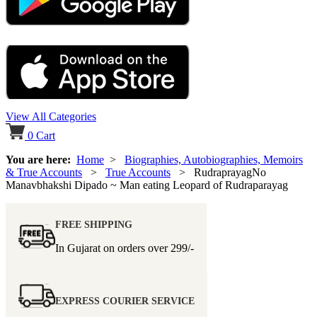
View All Categories
0
Cart
You are here:
Home
>
Biographies, Autobiographies, Memoirs
& True Accounts
>
True Accounts
> RudraprayagNo
Manavbhakshi Dipado ~ Man eating Leopard of Rudraparayag
FREE SHIPPING
In Gujarat on orders over
299/-
EXPRESS COURIER SERVICE