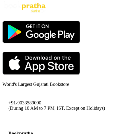
World's Largest Gujarati Bookstore
+91-9033589090
(During 10 AM to 7 PM, IST, Except on Holidays)
bookpratha@gmail.com
Bookpratha