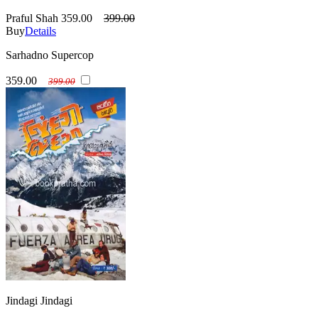
Praful Shah
359.00
399.00
Buy
Details
Sarhadno Supercop
359.00
399.00
Jindagi Jindagi