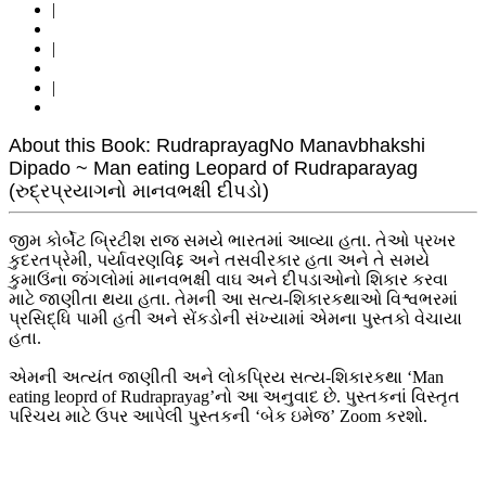
|
|
|
About this Book: RudraprayagNo Manavbhakshi
Dipado ~ Man eating Leopard of Rudraparayag
(રુદ્રપ્રયાગનો માનવભક્ષી દીપડો)
જીમ કોર્બેટ બ્રિટીશ રાજ સમયે ભારતમાં આવ્યા હતા. તેઓ પ્રખર
કુદરતપ્રેમી, પર્યાવરણવિદ્દ અને તસવીરકાર હતા અને તે સમયે
કુમાઉંના જંગલોમાં માનવભક્ષી વાઘ અને દીપડાઓનો શિકાર કરવા
માટે જાણીતા થયા હતા. તેમની આ સત્ય-શિકારકથાઓ વિશ્વભરમાં
પ્રસિદ્ધિ પામી હતી અને સેંકડોની સંખ્યામાં એમના પુસ્તકો વેચાયા
હતા.
એમની અત્યંત જાણીતી અને લોકપ્રિય સત્ય-શિકારકથા ‘Man
eating leoprd of Rudraprayag’નો આ અનુવાદ છે. પુસ્તકનાં વિસ્તૃત
પરિચય માટે ઉપર આપેલી પુસ્તકની ‘બેક ઇમેજ’ Zoom કરશો.