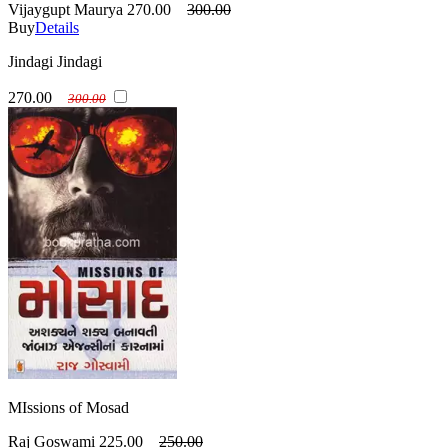
Vijaygupt Maurya
270.00
300.00
Buy
Details
Jindagi Jindagi
270.00
300.00
MIssions of Mosad
Raj Goswami
225.00
250.00