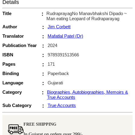
Details
Title
:
RudraprayagNo Manavbhakshi Dipado ~
Man eating Leopard of Rudraparayag
Author
:
Jim Corbett
Translator
:
Mafatlal Patel (Dr)
Publication Year
:
2024
ISBN
:
9789391513566
Pages
:
171
Binding
:
Paperback
Language
:
Gujarati
Category
:
Biographies, Autobiographies, Memoirs &
True Accounts
Sub Category
:
True Accounts
FREE SHIPPING
In Gujarat on orders over
299/-