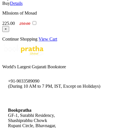
Buy
Details
MIssions of Mosad
225.00
250.00
×
Continue Shopping
View Cart
World's Largest Gujarati Bookstore
+91-9033589090
(During 10 AM to 7 PM, IST, Except on Holidays)
bookpratha@gmail.com
Bookpratha
GF-1, Surabhi Residency,
Shashiprabhu Chowk
Rupani Circle, Bhavnagar,