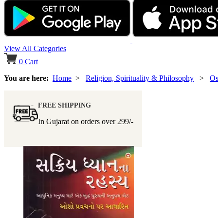
View All Categories
0
Cart
You are here:
Home
>
Religion, Spirituality & Philosophy
>
Os
FREE SHIPPING
In Gujarat on orders over
299/-