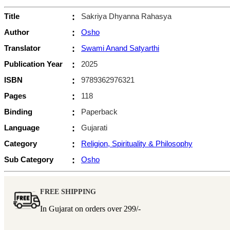
Title
:
Sakriya Dhyanna Rahasya
Author
:
Osho
Translator
:
Swami Anand Satyarthi
Publication Year
:
2025
ISBN
:
9789362976321
Pages
:
118
Binding
:
Paperback
Language
:
Gujarati
Category
:
Religion, Spirituality & Philosophy
Sub Category
:
Osho
FREE SHIPPING
In Gujarat on orders over
299/-