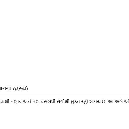
યાનના રહસ્ય)
ાથી તણાવ અને તણાવસંબંધી રોગોથી મુક્ત રહી શકાય છે. આ અંગે ઓશોના 