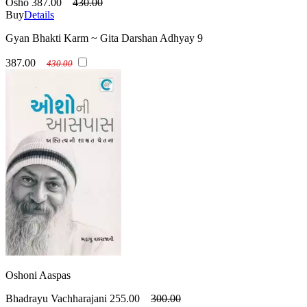
Osho
387.00
430.00
Buy
Details
Gyan Bhakti Karm ~ Gita Darshan Adhyay 9
387.00
430.00
Oshoni Aaspas
Bhadrayu Vachharajani
255.00
300.00