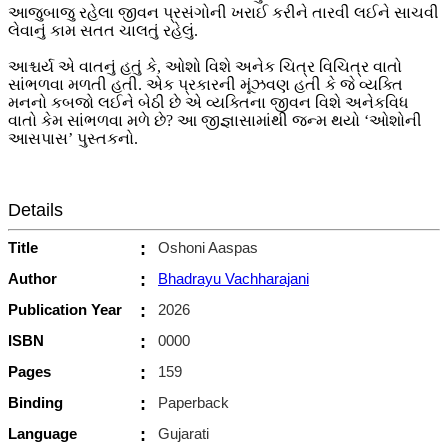
આજુબાજુ રહેલા જીવન પ્રસંગોની ખરાઈ કરીને તારવી લઈને સાચવી
લેવાનું કામ સતત ચાલતું રહેલું.
આશ્ચર્ય એ વાતનું હતું કે, ઓશો વિશે અનેક ચિત્ર વિચિત્ર વાતો
સાંભળવા મળતી હતી. એક પ્રકારની મૂંઝવણ હતી કે જે વ્યક્તિ
મનનો કબજો લઈને બેઠી છે એ વ્યક્તિના જીવન વિશે અનેકવિધ
વાતો કેમ સાંભળવા મળે છે? આ જીજ્ઞાસામાંથી જન્મ થયો ‘ઓશોની
આસપાસ’ પુસ્તકનો.
Details
Title
:
Oshoni Aaspas
Author
:
Bhadrayu Vachharajani
Publication Year
:
2026
ISBN
:
0000
Pages
:
159
Binding
:
Paperback
Language
:
Gujarati