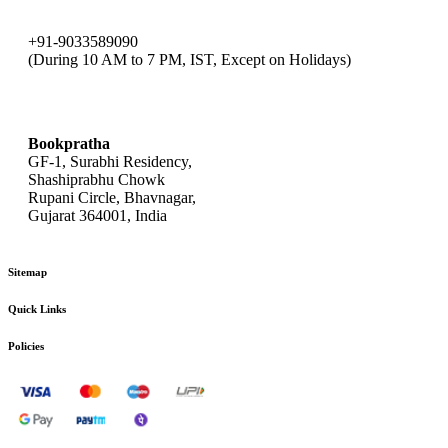
+91-9033589090
(During 10 AM to 7 PM, IST, Except on Holidays)
bookpratha@gmail.com
Bookpratha
GF-1, Surabhi Residency,
Shashiprabhu Chowk
Rupani Circle, Bhavnagar,
Gujarat 364001, India
Sitemap
Quick Links
Policies