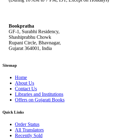
bookpratha@gmail.com
Bookpratha
GF-1, Surabhi Residency,
Shashiprabhu Chowk
Rupani Circle, Bhavnagar,
Gujarat 364001, India
Sitemap
Home
About Us
Contact Us
Libraries and Institutions
Offers on Gujarati Books
Quick Links
Order Status
All Translators
Recently Sold