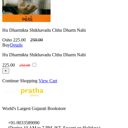
Hu Dharmikta Shikhavadu Chhu Dharm Nahi
Osho
225.00
250.00
Buy
Details
Hu Dharmikta Shikhavadu Chhu Dharm Nahi
225.00
250.00
×
Continue Shopping
View Cart
World's Largest Gujarati Bookstore
+91-9033589090
(During 10 AM to 7 PM, IST, Except on Holidays)