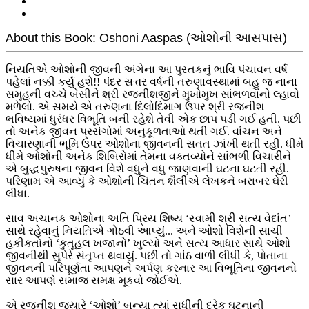
|
About this Book: Oshoni Aaspas (ઓશોની આસપાસ)
નિયતિએ ઓશોની જીવની અંગેના આ પુસ્તકનું ભાવિ પંચાવન વર્ષ
પહેલાં નક્કી કર્યું હશે!! પંદર સત્તર વર્ષની તરુણાવસ્થામાં બહુ જ નાના
સમૂહની વચ્ચે બેસીને શ્રી રજનીશજીને મુખોમુખ સાંભળવાનો લ્હાવો
મળેલો. એ સમયે એ તરુણના દિલોદિમાગ ઉપર શ્રી રજનીશ
ભવિષ્યમાં ધુરંધર વિભૂતિ બની રહેશે તેવી એક છાપ પડી ગઈ હતી. પછી
તો અનેક જીવન પ્રસંગોમાં અનુકૂળતાઓ થતી ગઈ. વાંચન અને
વિચારણાની ભૂમિ ઉપર ઓશોના જીવનની સતત ઝાંખી થતી રહી. ધીમે
ધીમે ઓશોની અનેક શિબિરોમાં તેમના વક્તવ્યોને સાંભળી વિચારીને
એ બુદ્ધપુરુષના જીવન વિશે વધુને વધુ જાણવાની ઘટના ઘટતી રહી.
પરિણામ એ આવ્યું કે ઓશોની ચિંતન શૈલીએ લેખકને બરાબર ઘેરી
લીધા.
સાવ અચાનક ઓશોના અતિ પ્રિય શિષ્ય ‘સ્વામી શ્રી સત્ય વેદાંત’
સાથે રહેવાનું નિયતિએ ગોઠવી આપ્યું... અને ઓશો વિશેની સાચી
હકીકતોનો ‘કુતૂહલ ખજાનો’ ખુલ્યો અને સત્ય આધાર સાથે ઓશો
જીવનીથી સુપેરે સંતૃપ્ત થવાયું. પછી તો ગાંઠ વાળી લીધી કે, પોતાના
જીવનની પરિપૂર્ણતા આપણને અર્પણ કરનાર આ વિભૂતિના જીવનનો
સાર આપણે સમાજ સમક્ષ મૂકવો જોઈએ.
એ રજનીશ જ્યારે ‘ઓશો’ બન્યા ત્યાં સુધીની દરેક ઘટનાની