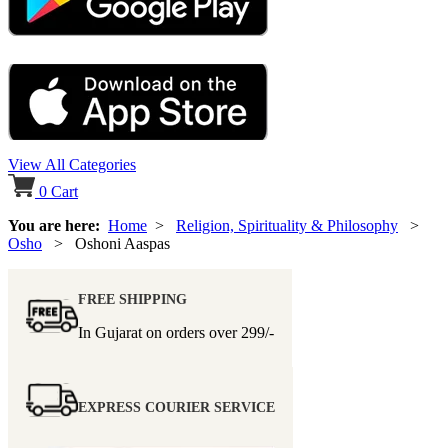
View All Categories
0
Cart
You are here:
Home
>
Religion, Spirituality & Philosophy
>
Osho
> Oshoni Aaspas
FREE SHIPPING
In Gujarat on orders over
299/-
EXPRESS COURIER SERVICE