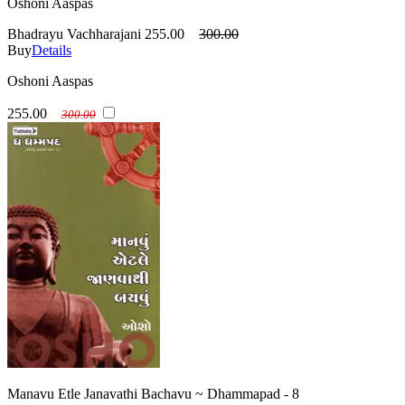
Oshoni Aaspas
Bhadrayu Vachharajani
255.00
300.00
Buy
Details
Oshoni Aaspas
255.00
300.00
Manavu Etle Janavathi Bachavu ~ Dhammapad - 8