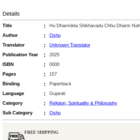
Details
Title
:
Hu Dharmikta Shikhavadu Chhu Dharm Nah
Author
:
Osho
Translator
:
Unknown Translator
Publication Year
:
2025
ISBN
:
0000
Pages
:
157
Binding
:
Paperback
Language
:
Gujarati
Category
:
Religion, Spirituality & Philosophy
Sub Category
:
Osho
FREE SHIPPING