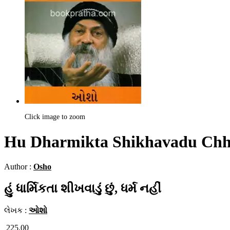
Click image to zoom
Hu Dharmikta Shikhavadu Ch
Author :
Osho
હું ધાર્મિકતા શીખવાડું છું, ધર્મ નહીં
લેખક :
ઓશો
225.00