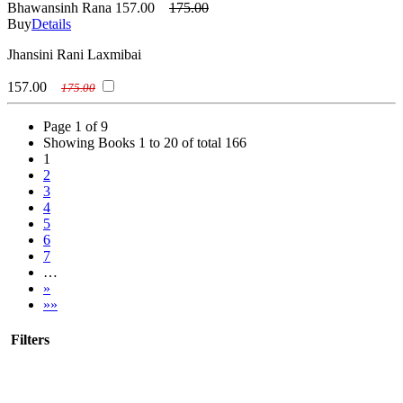
Bhawansinh Rana
157.00
175.00
Buy
Details
Jhansini Rani Laxmibai
157.00
175.00
Page 1 of 9
Showing Books 1 to 20 of total 166
1
2
3
4
5
6
7
…
»
»»
Filters