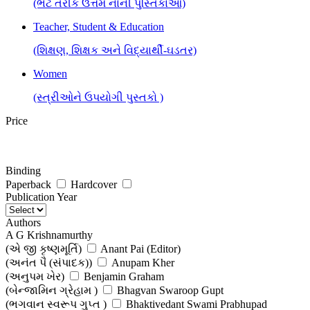
(ભેટ તરીકે ઉત્તમ નાની પુસ્તિકાઓ)
Teacher, Student & Education
(શિક્ષણ, શિક્ષક અને વિદ્યાર્થી-ઘડતર)
Women
(સ્ત્રીઓને ઉપયોગી પુસ્તકો )
Price
Binding
Paperback
Hardcover
Publication Year
Authors
A G Krishnamurthy
(એ જી કૃષ્ણમૂર્તિ)
Anant Pai (Editor)
(અનંત પૈ (સંપાદક))
Anupam Kher
(અનુપમ ખેર)
Benjamin Graham
(બેન્જામિન ગ્રેહામ )
Bhagvan Swaroop Gupt
(ભગવાન સ્વરૂપ ગુપ્ત )
Bhaktivedant Swami Prabhupad