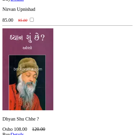
Nirvan Upnishad
85.00
95.00
Dhyan Shu Chhe ?
Osho
108.00
120.00
Buy
Details