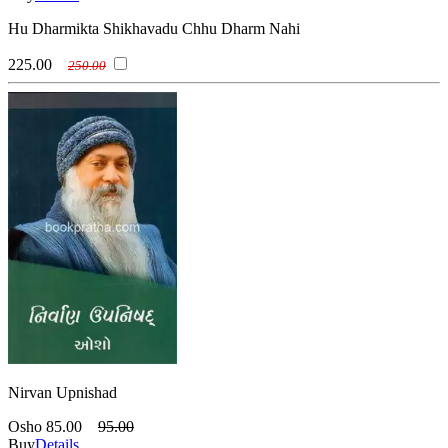
Hu Dharmikta Shikhavadu Chhu Dharm Nahi
225.00
250.00
Nirvan Upnishad
Osho
85.00
95.00
Buy
Details