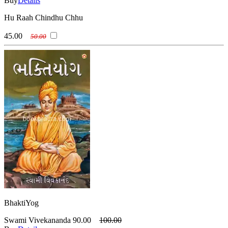
Buy
Details
Hu Raah Chindhu Chhu
45.00
50.00
BhaktiYog
Swami Vivekananda
90.00
100.00