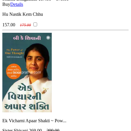
Buy
Details
Hu Nastik Kem Chhu
157.00
175.00
Ek Vicharni Apaar Shakti ~ Pow...
Sister Shivani
269.00
299.00