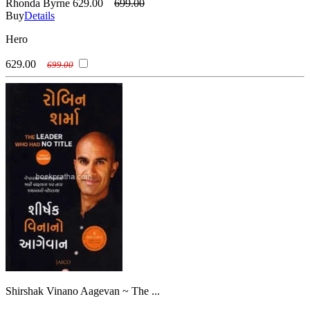
Rhonda Byrne
629.00
699.00
Buy
Details
Hero
629.00
699.00
Shirshak Vinano Aagevan ~ The ...