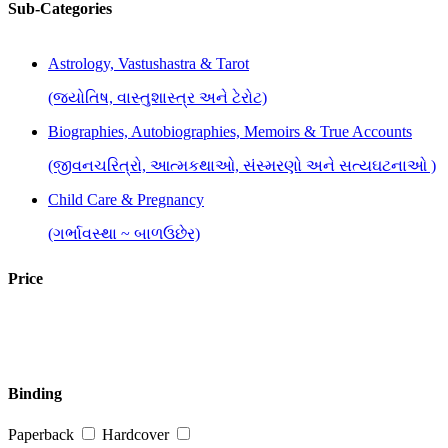
Sub-Categories
Astrology, Vastushastra & Tarot
(જ્યોતિષ, વાસ્તુશાસ્ત્ર અને ટેરોટ)
Biographies, Autobiographies, Memoirs & True Accounts
(જીવનચરિત્રો, આત્મકથાઓ, સંસ્મરણો અને સત્યઘટનાઓ )
Child Care & Pregnancy
(ગર્ભાવસ્થા ~ બાળઉછેર)
Children-Young Adults
Price
(બાળ-કિશોર સાહિત્ય)
Competitive Exams
(સ્પર્ધાત્મક પરીક્ષાઓ માટે)
Binding
Cookery
Paperback
Hardcover
(રસોઈકળા)