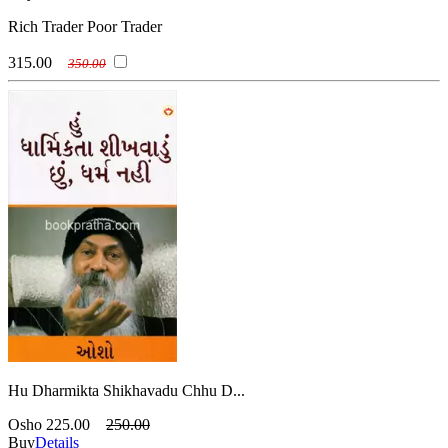
Rich Trader Poor Trader
315.00
350.00
Hu Dharmikta Shikhavadu Chhu D...
Osho
225.00
250.00
Buy
Details