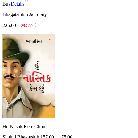
Buy
Details
Bhagatsinhni Jail diary
225.00
250.00
Hu Nastik Kem Chhu
Shahid Bhagatsinh
157.00
175.00