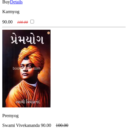
Buy
Details
Karmyog
90.00
100.00
Premyog
Swami Vivekananda
90.00
100.00