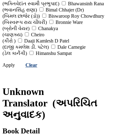
(ભક્તિવેદાંત સ્વામી પ્રભુપાદ)
Bhawansinh Rana
(ભવાનસિંહ રાણા)
Bimal Chhajer (Dr)
(બિમલ છાજેર (ડો))
Biswaroop Roy Chowdhury
(બિસ્વરૂપ રાય ચૌધરી)
Bronnie Ware
(બ્રોની વેયર)
Chanakya
(ચાણક્ય)
Cheiro
(કીરો )
Daaji Kamlesh D Patel
(દાજી કમલેશ ડી. પટેલ)
Dale Carnegie
(ડેલ કાર્નેગી)
Himanshu Sampat
(હિમાંશુ સંપટ )
Himanshu Shekhar
Apply
Clear
(હિમાંશુ શેખર)
Jawaharlal Nehru
(જવાહરલાલ નહેરુ )
Jeff Keller
(જેફ કેલર)
Khorshed Bhavnagari
(ખોરશેદ ભાવનગરી)
Lalita Sharma
Unknown
(લલિતા શર્મા)
Lalkrishna Advani
(લાલકૃષ્ણ આડવાણી)
Mahesh Kapadia
Translator
(અપરિચિત
(મહેશ કાપડિયા)
Morgan Housel
(મોર્ગન હાઉઝેલ)
Namita Thapar
અનુવાદક)
(નમિતા થાપર)
Nityanand Charan Das
(નિત્યાનંદ ચરણ દાસ)
Osho
(ઓશો)
Paramhansa Yogananda
Book Detail
(પરમહંસ યોગાનંદ)
Paulo Coelho