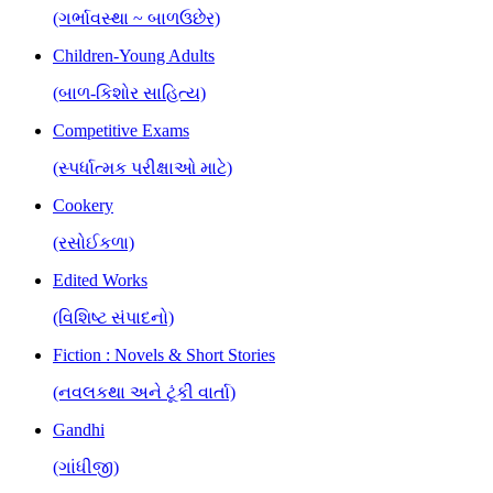
(ગર્ભાવસ્થા ~ બાળઉછેર)
Children-Young Adults
(બાળ-કિશોર સાહિત્ય)
Competitive Exams
(સ્પર્ધાત્મક પરીક્ષાઓ માટે)
Cookery
(રસોઈકળા)
Edited Works
(વિશિષ્ટ સંપાદનો)
Fiction : Novels & Short Stories
(નવલકથા અને ટૂંકી વાર્તા)
Gandhi
(ગાંધીજી)