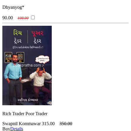
(વિનોદ કુમાર મિશ્ર)
Zig Ziglar
Dhyanyog*
(ઝિગ ઝિગલર)
90.00
100.00
Rich Trader Poor Trader
Swapnil Kommawar
315.00
350.00
Buy
Details