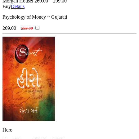
Morgan Housel
269.00
299.00
Buy
Details
Psychology of Money ~ Gujarati
269.00
299.00
Hero