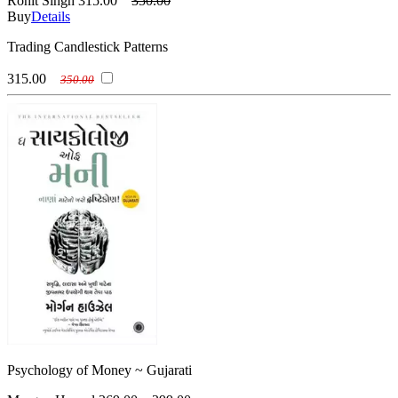
Rohit Singh
315.00
350.00
Buy
Details
Trading Candlestick Patterns
315.00
350.00
Psychology of Money ~ Gujarati