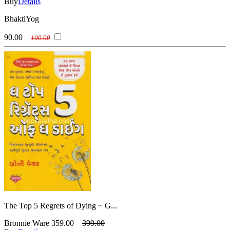
Buy
Details
BhaktiYog
90.00
100.00
The Top 5 Regrets of Dying ~ G...
Bronnie Ware
359.00
399.00