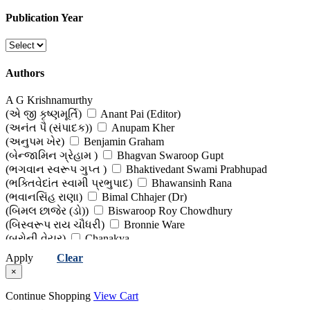
Edited Works
Publication Year
(વિશિષ્ટ સંપાદનો)
Fiction : Novels & Short Stories
Authors
(નવલકથા અને ટૂંકી વાર્તા)
A G Krishnamurthy
Gandhi
(એ જી કૃષ્ણમૂર્તિ)
Anant Pai (Editor)
(અનંત પૈ (સંપાદક))
Anupam Kher
(ગાંધીજી)
(અનુપમ ખેર)
Benjamin Graham
(બેન્જામિન ગ્રેહામ )
Bhagvan Swaroop Gupt
Health & Fitness
(ભગવાન સ્વરૂપ ગુપ્ત )
Bhaktivedant Swami Prabhupad
(આરોગ્ય અને તંદુરસ્તી )
(ભક્તિવેદાંત સ્વામી પ્રભુપાદ)
Bhawansinh Rana
(ભવાનસિંહ રાણા)
Bimal Chhajer (Dr)
History, Culture, Politics & Public Administration
(બિમલ છાજેર (ડો))
Biswaroop Roy Chowdhury
(બિસ્વરૂપ રાય ચૌધરી)
Bronnie Ware
(ઈતિહાસ, સંસ્કૃતિ, રાજકારણ અને જાહેર વહીવટ )
(બ્રોની વેયર)
Chanakya
Inspirational, Self Help & Reflective
(ચાણક્ય)
Cheiro
Apply
Clear
(કીરો )
Daaji Kamlesh D Patel
×
(જીવન-વિકાસ માટે પ્રેરણાત્મક પુસ્તકો)
(દાજી કમલેશ ડી. પટેલ)
Dale Carnegie
(ડેલ કાર્નેગી)
Himanshu Sampat
Continue Shopping
View Cart
Quotations, Proverbs & Epigrams
(હિમાંશુ સંપટ )
Himanshu Shekhar