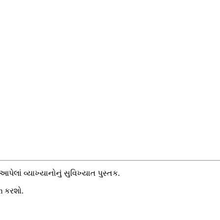
 આપેલાં વ્યાખ્યાનોનું સુવિખ્યાત પુસ્તક.
m કરશો.