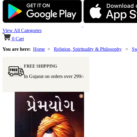
View All Categories
0
Cart
You are here:
Home
>
Religion, Spirituality & Philosophy
>
Sw
FREE SHIPPING
In Gujarat on orders over
299/-