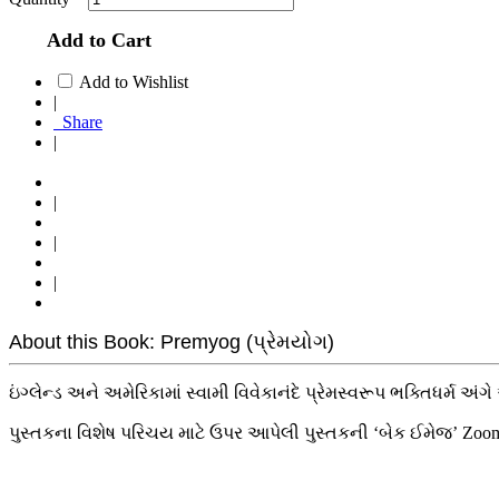
Add to Cart
Add to Wishlist
|
Share
|
|
|
|
About this Book: Premyog (પ્રેમયોગ)
ઇંગ્લેન્ડ અને અમેરિકામાં સ્વામી વિવેકાનંદે પ્રેમસ્વરૂપ ભક્તિધર્મ અંગે
પુસ્તકના વિશેષ પરિચય માટે ઉપર આપેલી પુસ્તકની ‘બેક ઈમેજ’ Zoo