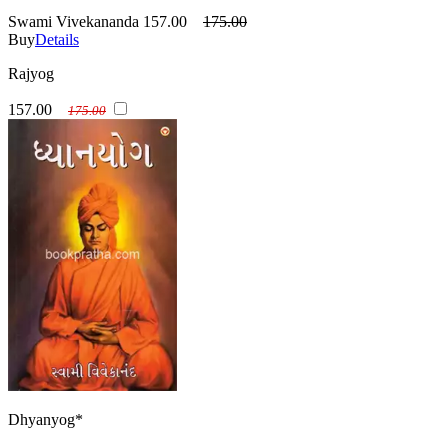
Swami Vivekananda
157.00
175.00
Buy
Details
Rajyog
157.00
175.00
Dhyanyog*