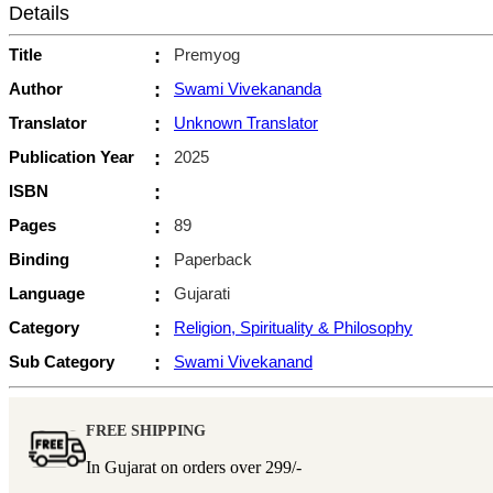
Details
Title
:
Premyog
Author
:
Swami Vivekananda
Translator
:
Unknown Translator
Publication Year
:
2025
ISBN
:
Pages
:
89
Binding
:
Paperback
Language
:
Gujarati
Category
:
Religion, Spirituality & Philosophy
Sub Category
:
Swami Vivekanand
FREE SHIPPING
In Gujarat on orders over
299/-