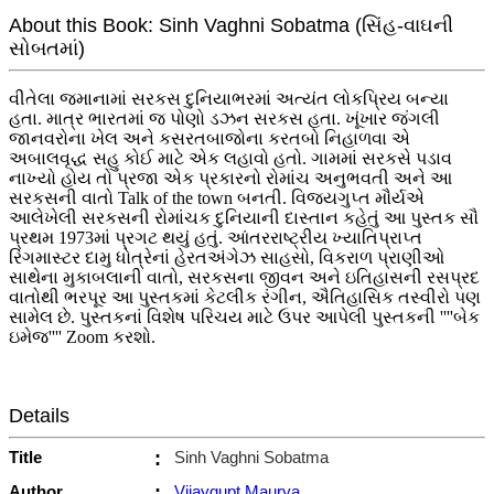
About this Book: Sinh Vaghni Sobatma (સિંહ-વાઘની
સોબતમાં)
વીતેલા જમાનામાં સરકસ દુનિયાભરમાં અત્યંત લોકપ્રિય બન્યા
હતા. માત્ર ભારતમાં જ પોણો ડઝન સરકસ હતા. ખૂંખાર જંગલી
જાનવરોના ખેલ અને કસરતબાજોના કરતબો નિહાળવા એ
અબાલવૃદ્ધ સહુ કોઈ માટે એક લહાવો હતો. ગામમાં સરકસે પડાવ
નાખ્યો હોય તો પ્રજા એક પ્રકારનો રોમાંચ અનુભવતી અને આ
સરકસની વાતો Talk of the town બનતી. વિજયગુપ્ત મૌર્યએ
આલેખેલી સરકસની રોમાંચક દુનિયાની દાસ્તાન કહેતું આ પુસ્તક સૌ
પ્રથમ 1973માં પ્રગટ થયું હતું. આંતરરાષ્ટ્રીય ખ્યાતિપ્રાપ્ત
રિંગમાસ્ટર દામુ ધોત્રેનાં હેરતઅંગેઝ સાહસો, વિકરાળ પ્રાણીઓ
સાથેના મુકાબલાની વાતો, સરકસના જીવન અને ઇતિહાસની રસપ્રદ
વાતોથી ભરપૂર આ પુસ્તકમાં કેટલીક રંગીન, ઐતિહાસિક તસ્વીરો પણ
સામેલ છે. પુસ્તકનાં વિશેષ પરિચય માટે ઉપર આપેલી પુસ્તકની ''''બેક
ઇમેજ'''' Zoom કરશો.
Details
Title
:
Sinh Vaghni Sobatma
Author
:
Vijaygupt Maurya