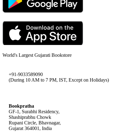
World's Largest Gujarati Bookstore
+91-9033589090
(During 10 AM to 7 PM, IST, Except on Holidays)
bookpratha@gmail.com
Bookpratha
GF-1, Surabhi Residency,
Shashiprabhu Chowk
Rupani Circle, Bhavnagar,
Gujarat 364001, India