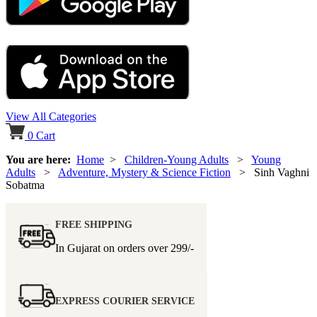
View All Categories
0
Cart
You are here:
Home
>
Children-Young Adults
>
Young
Adults
>
Adventure, Mystery & Science Fiction
> Sinh Vaghni
Sobatma
FREE SHIPPING
In Gujarat on orders over
299/-
EXPRESS COURIER SERVICE