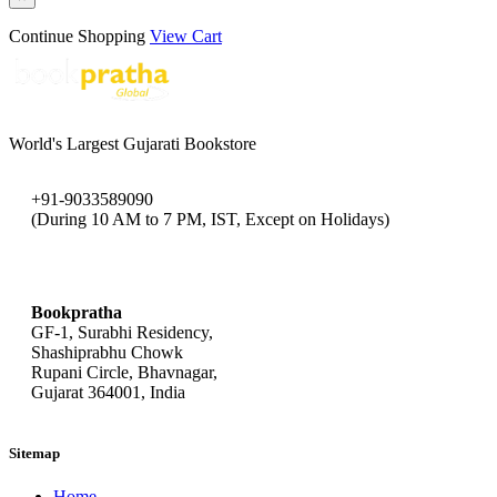
Continue Shopping
View Cart
World's Largest Gujarati Bookstore
+91-9033589090
(During 10 AM to 7 PM, IST, Except on Holidays)
bookpratha@gmail.com
Bookpratha
GF-1, Surabhi Residency,
Shashiprabhu Chowk
Rupani Circle, Bhavnagar,
Gujarat 364001, India
Sitemap
Home