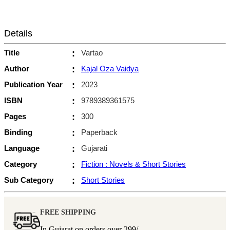
Details
Title
:
Vartao
Author
:
Kajal Oza Vaidya
Publication Year
:
2023
ISBN
:
9789389361575
Pages
:
300
Binding
:
Paperback
Language
:
Gujarati
Category
:
Fiction : Novels & Short Stories
Sub Category
:
Short Stories
FREE SHIPPING
In Gujarat on orders over
299/-