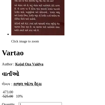
Click image to zoom
Vartao
Author :
Kajal Oza Vaidya
વાર્તાઓ
લેખક :
કાજલ ઓઝા વૈદ્ય
473.00
525.00
10%
Quantity