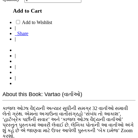
Add to Cart
Add to Wishlist
|
Share
|
|
|
|
About this Book: Vartao (વાર્તાઓ)
કાજલ ઓઝા વૈદ્યની અત્યાર સુધીની સમગ્ર 32 વાર્તાઓ સમાવી
લેતો ગ્રંથ. એમના અગાઉના વાર્તાસંગ્રહો ‘સંબંધ તો આકાશ’,
‘હાર્ટબ્રેક પછીની સવાર’ અને ‘કાજલ ઓઝા વૈદ્યની વાર્તાઓ’
પ્રસ્તુત પુસ્તકમાં આવરી લેવાઈ છે. લેખિકા પોતાની આ વાર્તાઓ અંગે
શું કહે છે એ જાણવા માટે ઉપર આપેલી પુસ્તકની ‘બેક ઇમેજ’ Zoom
કરશો.