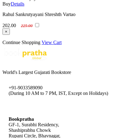
Buy
Details
Rahul Sankrutyayani Shreshth Vartao
202.00
225.00
×
Continue Shopping
View Cart
World's Largest Gujarati Bookstore
+91-9033589090
(During 10 AM to 7 PM, IST, Except on Holidays)
bookpratha@gmail.com
Bookpratha
GF-1, Surabhi Residency,
Shashiprabhu Chowk
Rupani Circle, Bhavnagar,