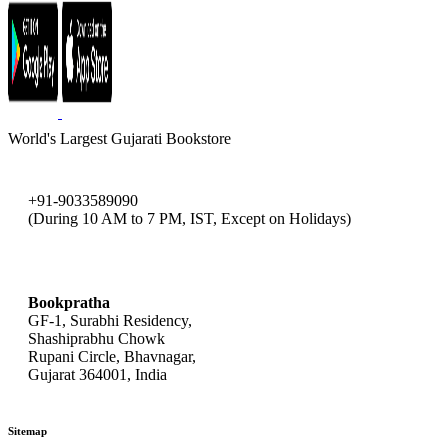
World's Largest Gujarati Bookstore
+91-9033589090
(During 10 AM to 7 PM, IST, Except on Holidays)
bookpratha@gmail.com
Bookpratha
GF-1, Surabhi Residency,
Shashiprabhu Chowk
Rupani Circle, Bhavnagar,
Gujarat 364001, India
Sitemap