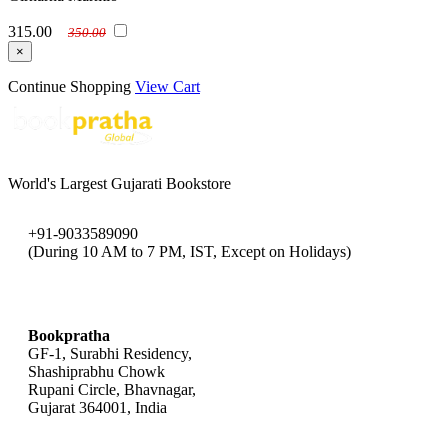
315.00
350.00
×
Continue Shopping
View Cart
World's Largest Gujarati Bookstore
+91-9033589090
(During 10 AM to 7 PM, IST, Except on Holidays)
bookpratha@gmail.com
Bookpratha
GF-1, Surabhi Residency,
Shashiprabhu Chowk
Rupani Circle, Bhavnagar,
Gujarat 364001, India