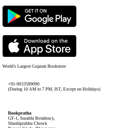
World's Largest Gujarati Bookstore
+91-9033589090
(During 10 AM to 7 PM, IST, Except on Holidays)
bookpratha@gmail.com
Bookpratha
GF-1, Surabhi Residency,
Shashiprabhu Chowk