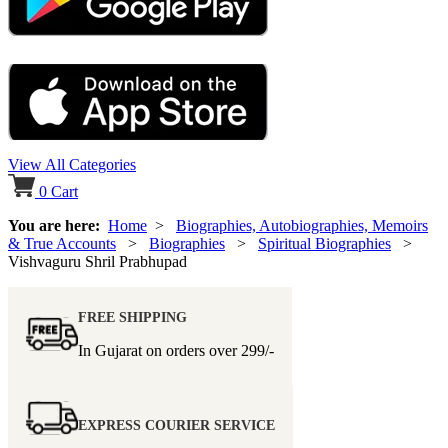
View All Categories
0
Cart
You are here:
Home
>
Biographies, Autobiographies, Memoirs
& True Accounts
>
Biographies
>
Spiritual Biographies
>
Vishvaguru Shril Prabhupad
FREE SHIPPING
In Gujarat on orders over
299/-
EXPRESS COURIER SERVICE