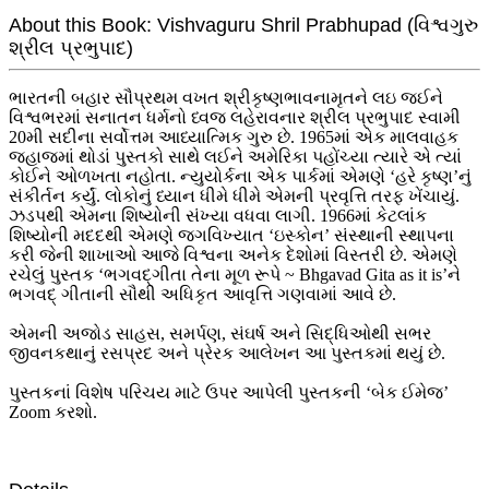
About this Book: Vishvaguru Shril Prabhupad (વિશ્વગુરુ
શ્રીલ પ્રભુપાદ)
ભારતની બહાર સૌપ્રથમ વખત શ્રીકૃષ્ણભાવનામૃતને લઇ જઈને
વિશ્વભરમાં સનાતન ધર્મનો ધ્વજ લહેરાવનાર શ્રીલ પ્રભુપાદ સ્વામી
20મી સદીના સર્વોત્તમ આધ્યાત્મિક ગુરુ છે. 1965માં એક માલવાહક
જહાજમાં થોડાં પુસ્તકો સાથે લઈને અમેરિકા પહોંચ્યા ત્યારે એ ત્યાં
કોઈને ઓળખતા નહોતા. ન્યુયોર્કના એક પાર્કમાં એમણે ‘હરે કૃષ્ણ’નું
સંકીર્તન કર્યું. લોકોનું ધ્યાન ધીમે ધીમે એમની પ્રવૃત્તિ તરફ ખેંચાયું.
ઝડપથી એમના શિષ્યોની સંખ્યા વધવા લાગી. 1966માં કેટલાંક
શિષ્યોની મદદથી એમણે જગવિખ્યાત ‘ઇસ્કોન’ સંસ્થાની સ્થાપના
કરી જેની શાખાઓ આજે વિશ્વના અનેક દેશોમાં વિસ્તરી છે. એમણે
રચેલું પુસ્તક ‘ભગવદ્ગીતા તેના મૂળ રૂપે ~ Bhgavad Gita as it is’ને
ભગવદ્ ગીતાની સૌથી અધિકૃત આવૃત્તિ ગણવામાં આવે છે.
એમની અજોડ સાહસ, સમર્પણ, સંઘર્ષ અને સિદ્ધિઓથી સભર
જીવનકથાનું રસપ્રદ અને પ્રેરક આલેખન આ પુસ્તકમાં થયું છે.
પુસ્તકનાં વિશેષ પરિચય માટે ઉપર આપેલી પુસ્તકની ‘બેક ઈમેજ’
Zoom કરશો.