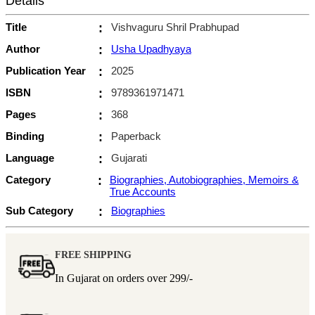
Details
Title
:
Vishvaguru Shril Prabhupad
Author
:
Usha Upadhyaya
Publication Year
:
2025
ISBN
:
9789361971471
Pages
:
368
Binding
:
Paperback
Language
:
Gujarati
Category
:
Biographies, Autobiographies, Memoirs &
True Accounts
Sub Category
:
Biographies
FREE SHIPPING
In Gujarat on orders over
299/-