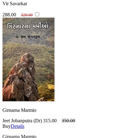
Vir Savarkar
288.00
320.00
Girnarna Marmio
Jeet Jobanputra (Dr)
315.00
350.00
Buy
Details
Girnarna Marmio