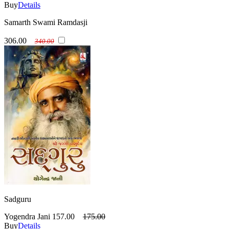
Buy
Details
Samarth Swami Ramdasji
306.00
340.00
Sadguru
Yogendra Jani
157.00
175.00
Buy
Details