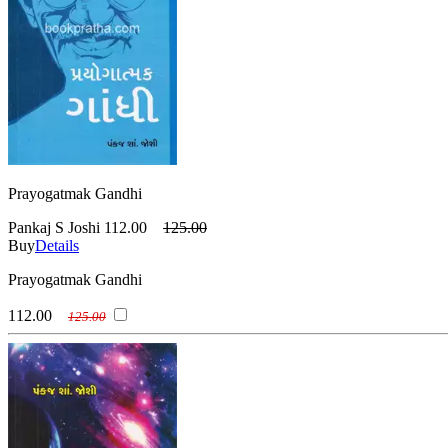
Prayogatmak Gandhi
Pankaj S Joshi
112.00
125.00
Buy
Details
Prayogatmak Gandhi
112.00
125.00