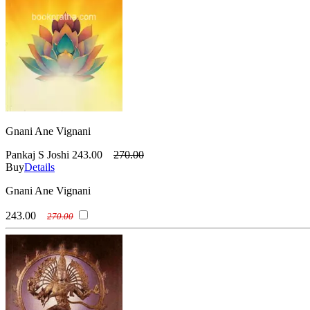
Gnani Ane Vignani
Pankaj S Joshi
243.00
270.00
Buy
Details
Gnani Ane Vignani
243.00
270.00