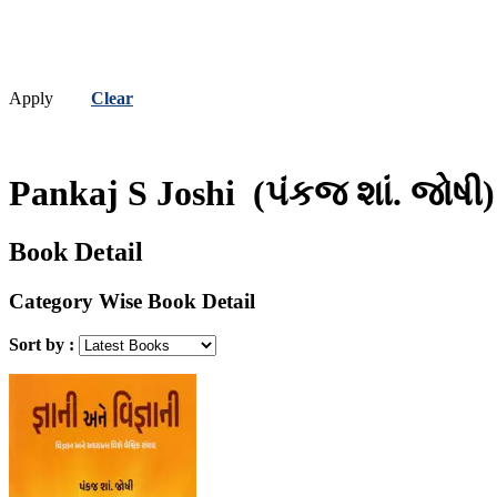
Apply
Clear
Pankaj S Joshi
(પંકજ શાં. જોષી)
Book Detail
Category Wise Book Detail
Sort by :