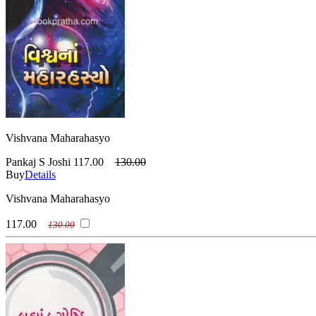
Vishvana Maharahasyo
Pankaj S Joshi
117.00
130.00
Buy
Details
Vishvana Maharahasyo
117.00
130.00