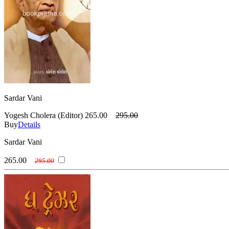
Sardar Vani
Yogesh Cholera (Editor)
265.00
295.00
Buy
Details
Sardar Vani
265.00
295.00