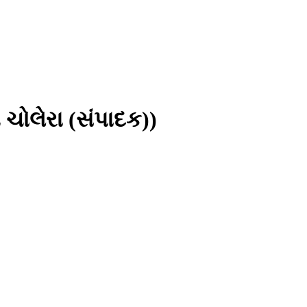
 ચોલેરા (સંપાદક))