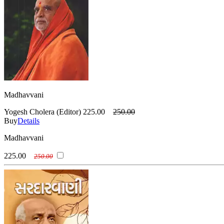
Madhavvani
Yogesh Cholera (Editor)
225.00
250.00
Buy
Details
Madhavvani
225.00
250.00