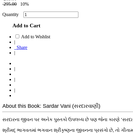
295.00
10%
Quantity
Add to Cart
Add to Wishlist
|
Share
|
|
|
|
About this Book: Sardar Vani (સરદારવાણી)
સરદારના જીવન પર અનેક પુસ્તકો ઉપલબ્ધ છે પણ જેના કારણે ‘સરદાર
શ્રીમદ્ ભાગવતમાં ભગવાન શ્રીકૃષ્ણના જીવનના પ્રસંગો છે, તો ગીત