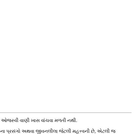
વી ઓજસ્વી વાણી ખાસ વાંચવા મળતી નથી.
ીવનના પ્રસંગો અથવા જીવનલીલા જેટલી મહત્ત્વની છે, એટલી જ