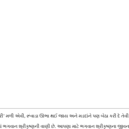
ી’ મળી એવી, રૂંવાડા ઊભા થઈ જાય અને મડદાંને પણ બેઠા કરી દે તે
ામાં ભગવાન શ્રીકૃષ્ણની વાણી છે. આપણા માટે ભગવાન શ્રીકૃષ્ણના જ