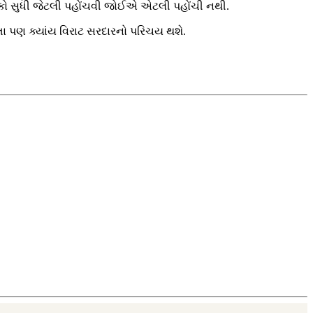
ોકો સુધી જેટલી પહોંચવી જોઈએ એટલી પહોંચી નથી.
કરતા પણ ક્યાંય વિરાટ સરદારનો પરિચય થશે.