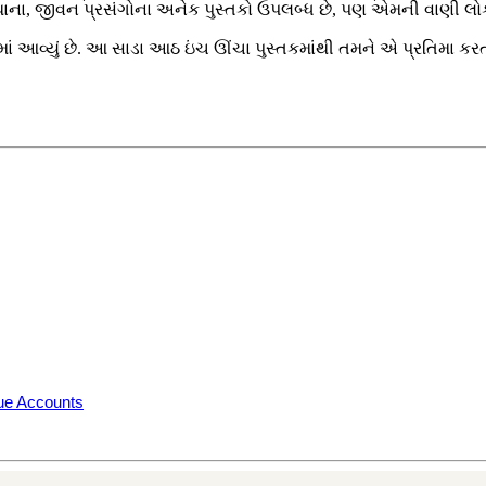
થાના, જીવન પ્રસંગોના અનેક પુસ્તકો ઉપલબ્ધ છે, પણ એમની વાણી લ
કરવામાં આવ્યું છે. આ સાડા આઠ ઇંચ ઊંચા પુસ્તકમાંથી તમને એ પ્રતિમા 
rue Accounts