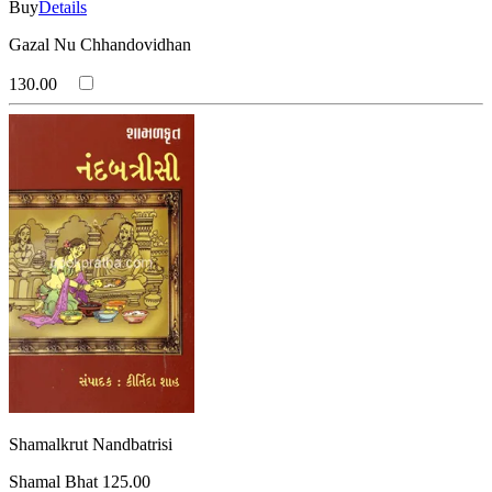
Buy
Details
(સુધા ત્રિપાઠી)
Sundaram
(સુન્દરમ )
Suresh Joshi
Gazal Nu Chhandovidhan
(સુરેશ જોશી )
Swami Sachchidanand
130.00
(સ્વામી સચ્ચિદાનંદ)
Tushar Shukla
(તુષાર શુક્લ )
Udayan Thakker
(ઉદયન ઠક્કર )
Umashankar Joshi
(ઉમાશંકર જોશી)
Ushnas - Natwarlal Pandya
(ઉશનસ - નટવરલાલ પંડ્યા )
Vahida Driver
(વહીદા ડ્રાઈવર )
Various Authors
(વિવિધ લેખકો)
Varsha Prajapati ''Zarmar''
(વર્ષા પ્રજાપતિ ''ઝરમર'')
Vicky Trivedi
(વિકી ત્રિવેદી )
Vinaykant Dwivedi (Editor)
(વિનયકાંત દ્વિવેદી (સંપાદક) )
Vinod Joshi
(વિનોદ જોશી )
Viral Shukla
(વિરલ શુક્લ )
Yoseph Macwan
(યોસેફ મેકવાન )
Zaverchand Meghani
(ઝવેરચંદ મેઘાણી)
Shamalkrut Nandbatrisi
Shamal Bhat
125.00