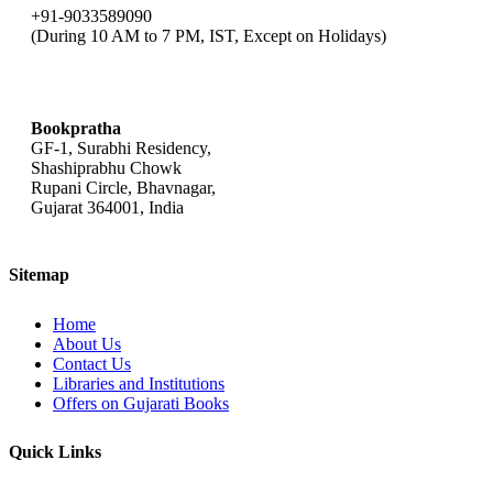
(ઇન્દુ રામબાબુ પટેલ)
Jalan Matari
+91-9033589090
(During 10 AM to 7 PM, IST, Except on Holidays)
(જલન માતરી )
Javed Akhtar
(જાવેદ અખ્તર )
Jayant Pathak
(જયન્ત પાઠક )
Jignesh Vala
bookpratha@gmail.com
(જીજ્ઞેશ વાળા )
Jitubhai Vadher (Dr)
(જિતુભાઈ વાઢેર (ડૉ.))
K K Shastri (Editor)
Bookpratha
(કે. કા. શાસ્ત્રી (સંપાદક))
Kailas Pandit (Editor)
GF-1, Surabhi Residency,
Shashiprabhu Chowk
(કૈલાસ પંડિત (સંપાદક))
Kalapi
Rupani Circle, Bhavnagar,
(કલાપી )
Kalidas
Gujarat 364001, India
(કાલીદાસ)
Kalindi Harikrishna Pathak (Editor)
(કાલિન્દી હરિકૃષ્ણ પાઠક (સંપાદક))
Kanaiyalal Joshi
(કનૈયાલાલ જોશી )
Kanaiyalal Munshi
Sitemap
(કનૈયાલાલ મુનશી)
Kant - Manishankar Ratnji Bhatt
(કાન્ત - મણિશંકર રત્નજી ભટ્ટ )
Kavi Daad - Dadudan Gadhavi
Home
(કવિ દાદ - દાદુદાન ગઢવી )
Kayam Hajari
About Us
(કાયમ હજારી)
Khalil Dhantejvi
Contact Us
(ખલીલ ધનતેજવી )
Khalil Gibran
Libraries and Institutions
(ખલિલ જિબ્રાન)
Krishnalal Shridhrani
Offers on Gujarati Books
(કૃષ્ણલાલ શ્રીધરાણી )
Kshitimohan Sen
(ક્ષિતિમોહન સેન )
Kundanika Kapadia
Quick Links
(કુન્દનિકા કાપડિઆ )
Lalit Trivedi
(લલિત ત્રિવેદી )
Lalit Varma