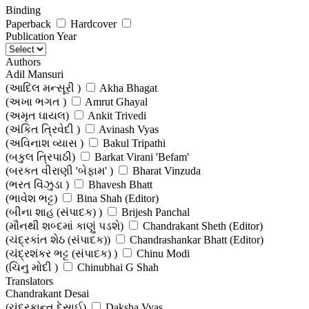
Binding
Paperback
Hardcover
Publication Year
Authors
Adil Mansuri
(આદિલ મન્સૂરી )
Akha Bhagat
(અખા ભગત )
Amrut Ghayal
(અમૃત ઘાયલ)
Ankit Trivedi
(અંકિત ત્રિવેદી )
Avinash Vyas
(અવિનાશ વ્યાસ )
Bakul Tripathi
(બકુલ ત્રિપાઠી)
Barkat Virani 'Befam'
(બરકત વીરાણી 'બેફામ' )
Bharat Vinzuda
(ભરત વિંઝુડા )
Bhavesh Bhatt
(ભાવેશ ભટ્ટ)
Bina Shah (Editor)
(બીના શાહ (સંપાદક) )
Brijesh Panchal
(મૌનથી શબ્દમાં કાણું પડશે)
Chandrakant Sheth (Editor)
(ચંદ્રકાંત શેઠ (સંપાદક))
Chandrashankar Bhatt (Editor)
(ચંદ્રશંકર ભટ્ટ (સંપાદક) )
Chinu Modi
(ચિનુ મોદી )
Chinubhai G Shah
(ચીનુભાઈ ગી. શાહ )
Translators
Dalpat Padhiyar
Chandrakant Desai
(દલપત પઢીયાર )
Damodar Botadkar
(ચંદ્રકાન્ત દેસાઈ)
Daksha Vyas
(દામોદર બોટાદકર )
Dayaram