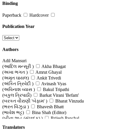
Binding
Poems, Songs & Gazals
Paperback
Hardcover
(કાવ્ય, ગઝલ અને ગીત)
Sanskrit Poetry
Publication Year
(સંસ્કૃત કાવ્યો)
Wedding Songs
Authors
(લગ્નગીતો)
Adil Mansuri
(આદિલ મન્સૂરી )
Akha Bhagat
(અખા ભગત )
Amrut Ghayal
(અમૃત ઘાયલ)
Ankit Trivedi
(અંકિત ત્રિવેદી )
Avinash Vyas
(અવિનાશ વ્યાસ )
Bakul Tripathi
(બકુલ ત્રિપાઠી)
Barkat Virani 'Befam'
(બરકત વીરાણી 'બેફામ' )
Bharat Vinzuda
(ભરત વિંઝુડા )
Bhavesh Bhatt
(ભાવેશ ભટ્ટ)
Bina Shah (Editor)
(બીના શાહ (સંપાદક) )
Brijesh Panchal
(મૌનથી શબ્દમાં કાણું પડશે)
Chandrakant Sheth (Editor)
Translators