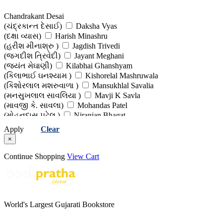
(ચંદ્રકાંત શેઠ (સંપાદક))
Chandrashankar Bhatt (Editor)
(ચંદ્રશંકર ભટ્ટ (સંપાદક) )
Chinu Modi
Chandrakant Desai
(ચિનુ મોદી )
Chinubhai G Shah
(ચંદ્રકાન્ત દેસાઈ)
Daksha Vyas
(ચીનુભાઈ ગી. શાહ )
Dalpat Padhiyar
(દક્ષા વ્યાસ)
Harish Minashru
(દલપત પઢીયાર )
Damodar Botadkar
(હરીશ મીનાશ્રુ )
Jagdish Trivedi
(દામોદર બોટાદકર )
Dayaram
(જગદીશ ત્રિવેદી)
Jayant Meghani
(દયારામ )
Dhaivat Trivedi
(જયંત મેઘાણી)
Kilabhai Ghanshyam
(ધૈવત ત્રિવેદી )
Dhirubhai Thakar (Editor)
(કિલાભાઈ ઘનશ્યામ )
Kishorelal Mashruwala
(ધીરુભાઈ ઠાકર (સંપાદક))
Dhruv Bhatt
(કિશોરલાલ મશરુવાળા )
Mansukhlal Savalia
(ધ્રુવ ભટ્ટ)
Dipak Soliya
(મનસુખલાલ સાવલિયા )
Mavji K Savla
(દીપક સોલિયા )
Dula Bhaya Kag
(માવજી કે. સાવલા)
Mohandas Patel
(દુલા ભાયા કાગ)
Duleray Karani
(મોહનદાસ પટેલ )
Niranjan Bhagat
(દુલેરાય કારાણી )
Edited Work
(નિરંજન ભગત )
Parshottam Rathod
Apply
Clear
(સંપાદિત કૃતિ )
Gunvant Shah
(પરશોત્તમ રાઠોડ)
Pradip Khandwala (Dr)
×
(ગુણવંત શાહ)
Hardik Vyas
(પ્રદીપ ખાંડવાલા )
Prasad Brahmbhatt
(હાર્દિક વ્યાસ )
Harindra Dave
(પ્રસાદ બ્રહ્મભટ્ટ )
Pratibha Shah
Continue Shopping
View Cart
(હરીન્દ્ર દવે)
Harish Minashru
(પ્રતિભા શાહ )
Raeesh Maniar (Dr)
(હરીશ મીનાશ્રુ )
Harish Minashru (Editor)
(રઈશ મનીઆર (ડો))
Shailesh Parekh
(હરીશ મીનાશ્રુ (સંપાદક))
Harivanshrai Bachchan
(શૈલેશ પારેખ )
Suresh Parmar ''Soor''
(હરિવંશરાય બચ્ચન)
Hemant Chauhan
(સુરેશ પરમાર ''સૂર'')
Various Translators
(હેમંત ચૌહાણ)
Himal Pandya
World's Largest Gujarati Bookstore
(વિવિધ અનુવાદકો )
(હિમલ પંડ્યા )
Hitesh Jani
(હિતેશ જાની )
Indu Rambabu Patel