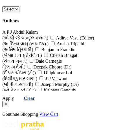
(ધર્મ, અધ્યાત્મ અને તત્વજ્ઞાન)
Authors
A P J Abdul Kalam
(એ પી જે અબ્દુલ કલામ)
Aditya Vasu (Editor)
(આદિત્ય વાસુ (સંપાદક) )
Amish Tripathi
(અમિષ ત્રિપાઠી)
Benjamin Franklin
(બેંજામિન ફ્રેંકલિન )
Chetan Bhagat
(ચેતન ભગત)
Dale Carnegie
(ડેલ કાર્નેગી)
Deepak Chopra (Dr)
(દીપક ચોપરા (ડો))
Dilipkumar Lal
(દિલીપકુમાર લાલ )
J P Vaswani
(જે પી વાસવાની)
Joseph Murphy (Dr)
(જોસેફ મર્ફી (ડૉ.))
Kalpana Ganguly
(કલ્પના ગાંગુલી )
Khushwant Singh
Apply
Clear
(ખુશવંત સિંહ )
Louise Hay
×
(લુઇસ હે)
Luis Vas, Anita Vas
(લુઇસ વાસ, અનિતા વાસ)
M K Gupta
Continue Shopping
View Cart
(એમ કે ગુપ્તા)
Milkha Singh
(મિલ્ખા સિંહ)
N Chokkan