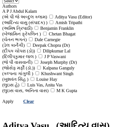
Authors
A P J Abdul Kalam
(એ પી જે અબ્દુલ કલામ)
Aditya Vasu (Editor)
(આદિત્ય વાસુ (સંપાદક) )
Amish Tripathi
(અમિષ ત્રિપાઠી)
Benjamin Franklin
(બેંજામિન ફ્રેંકલિન )
Chetan Bhagat
(ચેતન ભગત)
Dale Carnegie
(ડેલ કાર્નેગી)
Deepak Chopra (Dr)
(દીપક ચોપરા (ડો))
Dilipkumar Lal
(દિલીપકુમાર લાલ )
J P Vaswani
(જે પી વાસવાની)
Joseph Murphy (Dr)
(જોસેફ મર્ફી (ડૉ.))
Kalpana Ganguly
(કલ્પના ગાંગુલી )
Khushwant Singh
(ખુશવંત સિંહ )
Louise Hay
(લુઇસ હે)
Luis Vas, Anita Vas
(લુઇસ વાસ, અનિતા વાસ)
M K Gupta
(એમ કે ગુપ્તા)
Milkha Singh
Apply
Clear
(મિલ્ખા સિંહ)
N Chokkan
(એન. ચોક્કન)
Pradip Pandit
(પ્રદીપ પંડિત)
Ravinder Singh
(રવિન્દર સિંઘ)
Ruskin Bond
Aditya Vasu
(આદિત્ય વાસુ)
(રસ્કિન બોન્ડ )
Subroto Bagchi