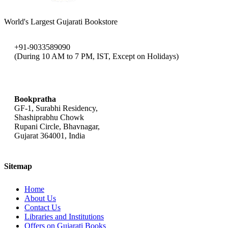
(એન. ચોક્કન)
Pradip Pandit
(પ્રદીપ પંડિત)
Ravinder Singh
World's Largest Gujarati Bookstore
(રવિન્દર સિંઘ)
Ruskin Bond
(રસ્કિન બોન્ડ )
Subroto Bagchi
(સુબ્રોતો બાગ્ચી)
+91-9033589090
(During 10 AM to 7 PM, IST, Except on Holidays)
bookpratha@gmail.com
Bookpratha
GF-1, Surabhi Residency,
Shashiprabhu Chowk
Rupani Circle, Bhavnagar,
Gujarat 364001, India
Sitemap
Home
About Us
Contact Us
Libraries and Institutions
Offers on Gujarati Books