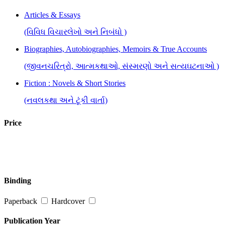
Articles & Essays
(વિવિધ વિચારલેખો અને નિબંધો )
Biographies, Autobiographies, Memoirs & True Accounts
(જીવનચરિત્રો, આત્મકથાઓ, સંસ્મરણો અને સત્યઘટનાઓ )
Fiction : Novels & Short Stories
(નવલકથા અને ટૂંકી વાર્તા)
Health & Fitness
Price
(આરોગ્ય અને તંદુરસ્તી )
History, Culture, Politics & Public Administration
(ઈતિહાસ, સંસ્કૃતિ, રાજકારણ અને જાહેર વહીવટ )
Binding
Inspirational, Self Help & Reflective
Paperback
Hardcover
(જીવન-વિકાસ માટે પ્રેરણાત્મક પુસ્તકો)
Religion, Spirituality & Philosophy
Publication Year