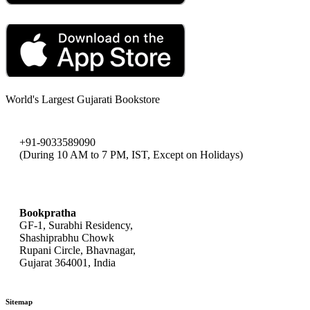
World's Largest Gujarati Bookstore
+91-9033589090
(During 10 AM to 7 PM, IST, Except on Holidays)
bookpratha@gmail.com
Bookpratha
GF-1, Surabhi Residency,
Shashiprabhu Chowk
Rupani Circle, Bhavnagar,
Gujarat 364001, India
Sitemap