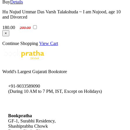
Buy
Details
Hu Nujud Ummar Das Varsh Talakshuda ~ I am Nujood, age 10
and Divorced
180.00
200.00
×
Continue Shopping
View Cart
World's Largest Gujarati Bookstore
+91-9033589090
(During 10 AM to 7 PM, IST, Except on Holidays)
bookpratha@gmail.com
Bookpratha
GF-1, Surabhi Residency,
Shashiprabhu Chowk