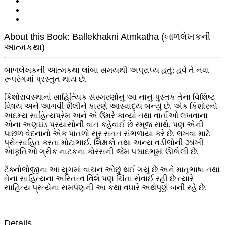
|
About this Book: Ballekhakni Atmkatha (બાળલેખકની
આત્મકથા)
બાળલેખકની આત્મકથા લાંબા સમયથી અપ્રાપ્ય હતું; હવે તે નવા
રૂપરંગમાં પ્રસ્તુત થાય છે.
કિશોરાવસ્થાનાં સાહિત્યિક સંસ્મરણોનું આ નાનું પુસ્તક તેના વિશિષ્ટ
વિષય અને આગવી શૈલીને કારણે આસ્વાદ્ય બન્યું છે. એક કિશોરનો
અદમ્ય સાહિત્યપ્રેમ અને એ ઉંમરે કાવ્યો તથા વાર્તાઓ લખવાના
એના અણઘડ પ્રયાસોની વાત કહેવાઈ છે રમૂજ સાથે, પણ એની
પાછળ વેદનાનો એક પાતળો સૂર સતત સંભળાયા કરે છે. લખવા માટે
પ્રોત્સાહિત કરતા મોટાભાઈ, શિક્ષકો તથા અન્ય વડીલોની ઝાંખી
આકૃતિઓ ગ્રીક નાટકના કોરસની જેમ પશ્ચાદભૂમાં ઊભેલી છે.
ટૅક્નોલોજીના આ યુગમાં વાચન ઓછું થઈ ગયું છે અને માતૃભાષા તથા
તેના સાહિત્યના અસ્તિત્વ વિશે પણ ચિંતા સેવાઈ રહી છે ત્યારે
સાહિત્ય પ્રત્યેના સમર્પણની આ કથા વધારે અર્થપૂર્ણ બની રહે છે.
Details