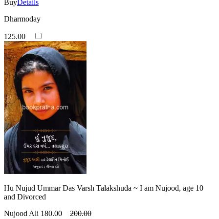
Buy
Details
Dharmoday
125.00
Hu Nujud Ummar Das Varsh Talakshuda ~ I am Nujood, age 10
and Divorced
Nujood Ali
180.00
200.00