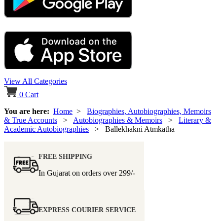
View All Categories
0
Cart
You are here:
Home
>
Biographies, Autobiographies, Memoirs
& True Accounts
>
Autobiographies & Memoirs
>
Literary &
Academic Autobiographies
> Ballekhakni Atmkatha
FREE SHIPPING
In Gujarat on orders over
299/-
EXPRESS COURIER SERVICE