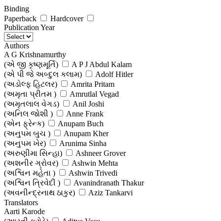
Binding
Paperback
Hardcover
Publication Year
Authors
A G Krishnamurthy
(એ જી કૃષ્ણમૂર્તિ)
A P J Abdul Kalam
(એ પી જે અબ્દુલ કલામ)
Adolf Hitler
(અડોલ્ફ હિટલર)
Amrita Pritam
(અમૃતા પ્રીતમ )
Amrutlal Vegad
(અમૃતલાલ વેગડ)
Anil Joshi
(અનિલ જોશી )
Anne Frank
(એન ફ્રેન્ક)
Anupam Buch
(અનુપમ બુચ )
Anupam Kher
(અનુપમ ખેર)
Arunima Sinha
(અરુણીમા સિન્હા)
Ashneer Grover
(અશનીર ગ્રોવર)
Ashwin Mehta
(અશ્વિન મહેતા )
Ashwin Trivedi
(અશ્વિન ત્રિવેદી )
Avanindranath Thakur
(અવનીન્દ્રનાથ ઠાકુર)
Aziz Tankarvi
(અઝીઝ ટંકારવી)
Translators
Babasaheb Ambedkar (Dr)
Aarti Karode
(બાબાસાહેબ આંબેડકર (ડો.))
Benjamin Franklin