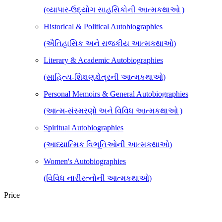
(વ્યાપાર-ઉદ્યોગ સાહસિકોની આત્મકથાઓ )
Historical & Political Autobiographies
(ઐતિહાસિક અને રાજકીય આત્મકથાઓ)
Literary & Academic Autobiographies
(સાહિત્ય-શિક્ષણક્ષેત્રની આત્મકથાઓ)
Personal Memoirs & General Autobiographies
(આત્મ-સંસ્મરણો અને વિવિધ આત્મકથાઓ )
Spiritual Autobiographies
(આધ્યાત્મિક વિભૂતિઓની આત્મકથાઓ)
Women's Autobiographies
(વિવિધ નારીરત્નોની આત્મકથાઓ)
Price