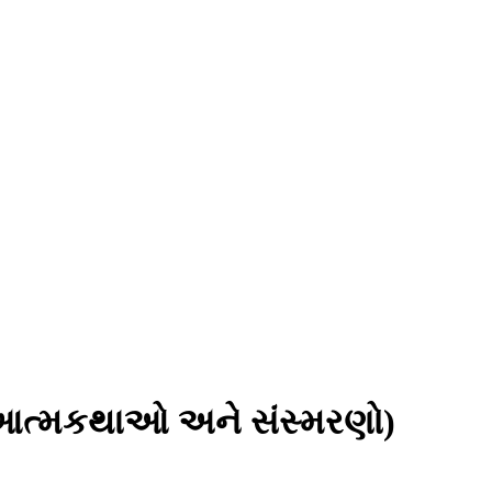
આત્મકથાઓ અને સંસ્મરણો)