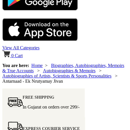
View All Categories
0
Cart
You are here:
Home
>
Biographies, Autobiographies, Memoirs
& True Accounts
>
Autobiographies & Memoirs
>
Autobiographies of Artists, Scientists & Sports Personalities
>
Antarnaad - Ek Nrutyamay Jivan
FREE SHIPPING
In Gujarat on orders over
299/-
EXPRESS COURIER SERVICE