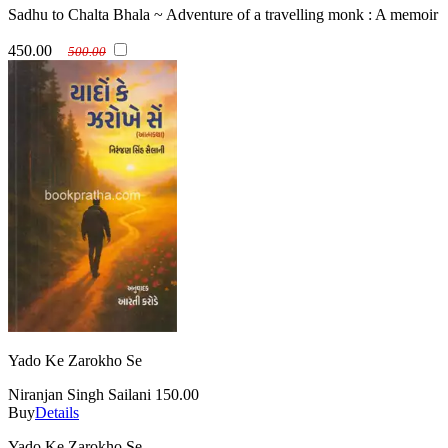
Sadhu to Chalta Bhala ~ Adventure of a travelling monk : A memoir
450.00
500.00
Yado Ke Zarokho Se
Niranjan Singh Sailani
150.00
Buy
Details
Yado Ke Zarokho Se