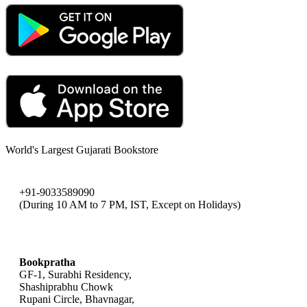
World's Largest Gujarati Bookstore
+91-9033589090
(During 10 AM to 7 PM, IST, Except on Holidays)
bookpratha@gmail.com
Bookpratha
GF-1, Surabhi Residency,
Shashiprabhu Chowk
Rupani Circle, Bhavnagar,