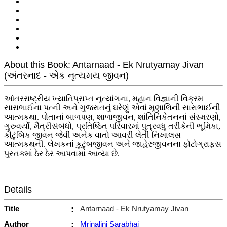
|
|
|
About this Book: Antarnaad - Ek Nrutyamay Jivan
(અંતરનાદ - એક નૃત્યમય જીવન)
આંતરરાષ્ટ્રીય ખ્યાતિપ્રાપ્ત નૃત્યાંગના, મહાન વિજ્ઞાની વિક્રમ
સારાભાઈના પત્ની અને ગુજરાતનું ઘરેણું એવાં મૃણાલિની સારાભાઈની
આત્મકથા. પોતાનાં બાળપણ, શાળાજીવન, શાંતિનિકેતનનાં સંસ્મરણો,
ગુરુવર્યો, મૈત્રીસંબંધો, પ્રતિષ્ઠિત પરિવારમાં પુત્રવધુ તરીકેની ભૂમિકા,
કૌટુંબિક જીવન જેવી અનેક વાતો આવરી લેતી નિખાલસ
આત્મકથની. લેખકનાં કુટુંબજીવન અને જાહેરજીવનના ફોટોગ્રાફ્સ
પુસ્તકમાં ઠેર ઠેર આપવામાં આવ્યા છે.
Details
Title
:
Antarnaad - Ek Nrutyamay Jivan
Author
:
Mrinalini Sarabhai