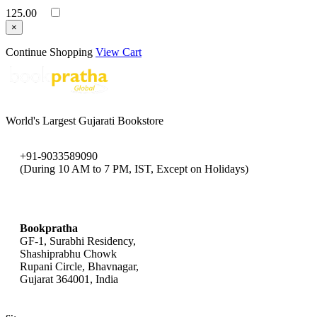
125.00
×
Continue Shopping
View Cart
World's Largest Gujarati Bookstore
+91-9033589090
(During 10 AM to 7 PM, IST, Except on Holidays)
bookpratha@gmail.com
Bookpratha
GF-1, Surabhi Residency,
Shashiprabhu Chowk
Rupani Circle, Bhavnagar,
Gujarat 364001, India