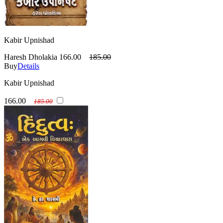
Kabir Upnishad
Haresh Dholakia
166.00
185.00
Buy
Details
Kabir Upnishad
166.00
185.00