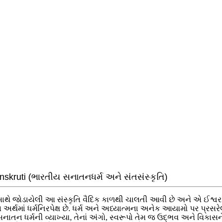
skruti (ભારતીય સનાતનધર્મ અને સંતસંસ્કૃતિ)
સાથે જોડાયેલી આ સંસ્કૃતિ વૈદિક કાળથી ચાલતી આવી છે અને એ ઈશ્વરપ્રા
્થમાં ધર્મનિરપેક્ષ છે. ધર્મ અને અધ્યાત્મના અનેક આયામો પર પ્રસ
ન ધર્મની વ્યાખ્યા, તેનાં અંગો, સ્વરૂપો તેમ જ ઉદ્ભવ અને વિકાસને 