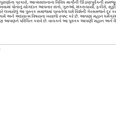
પુરાણોના પ્રકારો, આત્મસાધનાના વિવિધ માર્ગોની ઊંડાણપૂર્વકની સમજૂ
ત રાખવામાં પોતાનું યોગદાન આપનાર સંતો, ગુરુઓ, શંકરાચાર્યો, ફકીરો
લખાયેલું આ પુસ્તક સમાજમાં પ્રવતેલા ધર્મ વિશેની ગેરસમજને દૂર કર
 ધર્મ અને અધ્યાત્મ વિષયના ખયાલો સ્પષ્ટ કરે છે. આપણા મહાન ધર્મગ
ણ આપણને પરિચિત કરાવે છે.‌ વાચકને આ પુસ્તક આપણી મહાન અને વૈવિધ
i