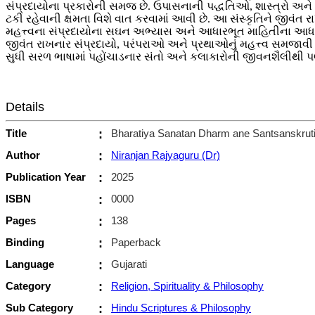
સંપ્રદાયોના પ્રકારોની સમજ છે. ઉપાસનાની પદ્ધતિઓ, શાસ્ત્રો અને 
ટકી રહેવાની ક્ષમતા વિશે વાત કરવામાં આવી છે.‌ આ સંસ્કૃતિને જીવં
મહત્ત્વના સંપ્રદાયોના સઘન અભ્યાસ અને આધારભૂત માહિતીના આધારે 
જીવંત રાખનાર સંપ્રદાયો, પરંપરાઓ અને પ્રથાઓનું મહત્ત્વ સમજાવી
સુધી સરળ ભાષામાં પહોંચાડનાર સંતો અને કલાકારોની જીવનશૈલીથી પ
Details
Title
:
Bharatiya Sanatan Dharm ane Santsanskrut
Author
:
Niranjan Rajyaguru (Dr)
Publication Year
:
2025
ISBN
:
0000
Pages
:
138
Binding
:
Paperback
Language
:
Gujarati
Category
:
Religion, Spirituality & Philosophy
Sub Category
:
Hindu Scriptures & Philosophy