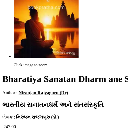
Click image to zoom
Bharatiya Sanatan Dharm ane S
Author :
Niranjan Rajyaguru (Dr)
ભારતીય સનાતનધર્મ અને સંતસંસ્કૃતિ
લેખક :
નિરંજન રાજ્યગુરુ (ડૉ.)
247.00