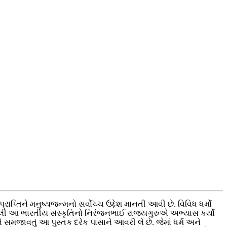
પ્તિને મનુષ્યજન્મનો સર્વોચ્ચ ઉદ્દેશ માનતી આવી છે. વિવિધ ધર્મો
રેલી આ ભારતીય સંસ્કૃતિનો નિરંજનભાઈ રાજ્યગુરુએ અભ્યાસ કર્યો
સમજાવતું આ પુસ્તક દરેક પાસાને આવરી લે છે. જેમાં ધર્મ અને