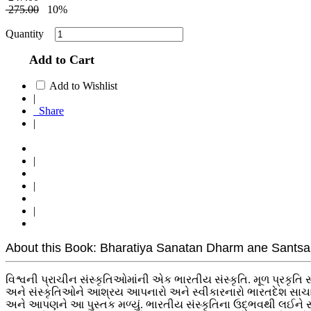
275.00
10%
Quantity
Add to Cart
Add to Wishlist
|
Share
|
|
|
|
About this Book: Bharatiya Sanatan Dharm ane Santsan
વિશ્વની પ્રાચીન સંસ્કૃતિઓમાંની એક ભારતીય સંસ્કૃતિ. મૂળ પ્રકૃતિ 
અને સંસ્કૃતિઓને આશ્રય આપનારો અને સ્વીકારનારો ભારતદેશ સાચા અર
અને આપણને આ પુસ્તક મળ્યું. ભારતીય સંસ્કૃતિના ઉદ્ભવથી લઈને સનાત