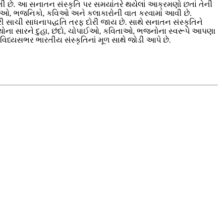
તી છે. આ સનાતન સંસ્કૃતિ પર સમયાંતરે થયેલાં આક્રમણો છતાં તેની
, સૂફીઓ, ભજનિકો, કવિઓ અને કલાકારોની વાત કરવામાં આવી છે.
ી સાચી સાધનાપદ્ધતિ તરફ દોરી જાય છે. સાથે સનાતન સંસ્કૃતિને
્રંથોના સારને દુહા, છંદો, ચોપાઈઓ, કવિતાઓ, ભજનોના સ્વરૂપે આપણા
્યસભર ભારતીય સંસ્કૃતિનાં મૂળ સાથે જોડી આપે‌ છે.