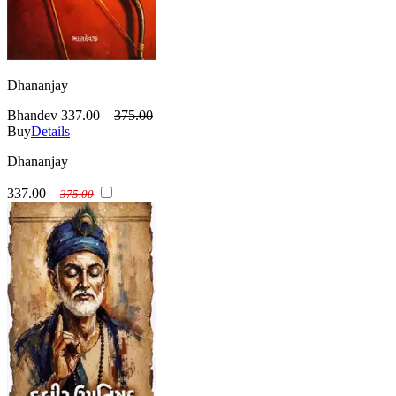
Dhananjay
Bhandev
337.00
375.00
Buy
Details
Dhananjay
337.00
375.00