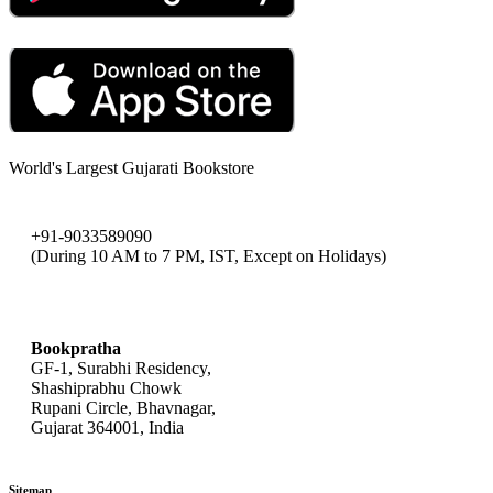
World's Largest Gujarati Bookstore
+91-9033589090
(During 10 AM to 7 PM, IST, Except on Holidays)
bookpratha@gmail.com
Bookpratha
GF-1, Surabhi Residency,
Shashiprabhu Chowk
Rupani Circle, Bhavnagar,
Gujarat 364001, India
Sitemap