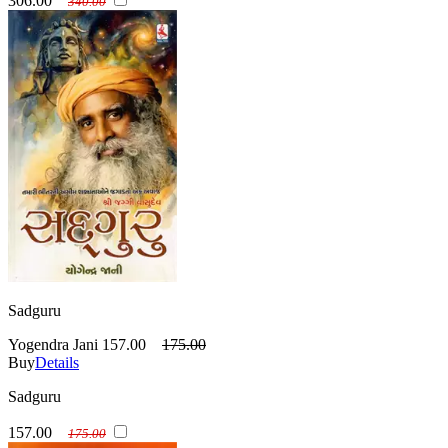
306.00
340.00
Sadguru
Yogendra Jani
157.00
175.00
Buy
Details
Sadguru
157.00
175.00