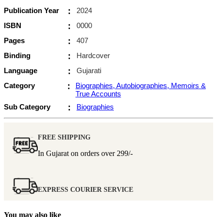
Publication Year
:
2024
ISBN
:
0000
Pages
:
407
Binding
:
Hardcover
Language
:
Gujarati
Category
:
Biographies, Autobiographies, Memoirs &
True Accounts
Sub Category
:
Biographies
FREE SHIPPING
In Gujarat on orders over
299/-
EXPRESS COURIER SERVICE
You may also like