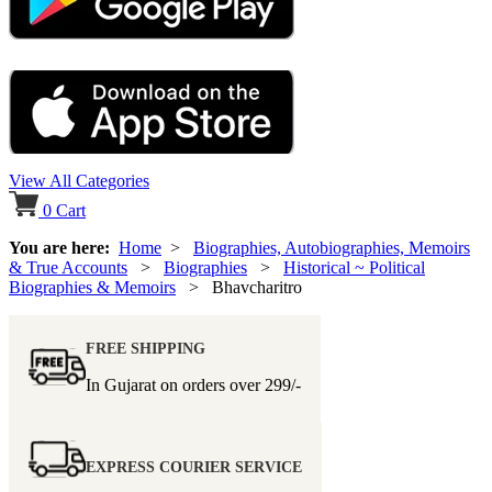
View All Categories
0
Cart
You are here:
Home
>
Biographies, Autobiographies, Memoirs
& True Accounts
>
Biographies
>
Historical ~ Political
Biographies & Memoirs
> Bhavcharitro
FREE SHIPPING
In Gujarat on orders over
299/-
EXPRESS COURIER SERVICE