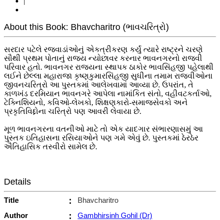
|
About this Book: Bhavcharitro (ભાવચરિત્રો)
સરદાર પટેલે રજવાડાંઓનું એકત્રીકરણ કર્યું ત્યારે રાષ્ટ્રને ચરણે
સૌથી પ્રથમ પોતાનું રાજ્ય ન્યોછાવર કરનાર ભાવનગરનો રાજવી
પરિવાર હતો. ભાવનગર રાજ્યના સ્થાપક ઠાકોર ભાવસિંહજી પહેલાથી
લઈને છેલ્લા મહારાજા કૃષ્ણકુમારસિંહજી સુધીના તમામ રાજવીઓના
જીવનચરિત્રો આ પુસ્તકમાં આલેખવામાં આવ્યા છે. ઉપરાંત, તે
કાળખંડ દરમિયાન ભાવનગરે આપેલા નામાંકિત સંતો, વહીવટકર્તાઓ,
ટેક્નિશિયનો, કવિઓ-લેખકો, શિક્ષણકારો-સમાજસેવકો અને
પ્રકૃતિવિદ્દોના ચરિત્રો પણ આવરી લેવાયા છે.
મૂળ ભાવનગરના વતનીઓ માટે તો એક યાદગાર સંભારણાસમું આ
પુસ્તક ઇતિહાસના રસિયાઓને પણ ગમે એવું છે. પુસ્તકમાં ઠેરઠેર
ઐતિહાસિક તસ્વીરો સામેલ છે.
Details
Title
:
Bhavcharitro
Author
:
Gambhirsinh Gohil (Dr)