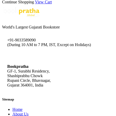
Continue Shopping
View Cart
World's Largest Gujarati Bookstore
+91-9033589090
(During 10 AM to 7 PM, IST, Except on Holidays)
bookpratha@gmail.com
Bookpratha
GF-1, Surabhi Residency,
Shashiprabhu Chowk
Rupani Circle, Bhavnagar,
Gujarat 364001, India
Sitemap
Home
About Us