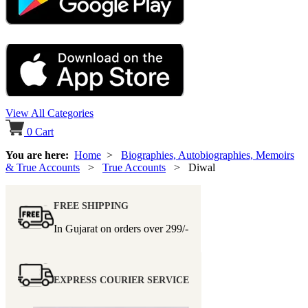
View All Categories
0
Cart
You are here:
Home
>
Biographies, Autobiographies, Memoirs
& True Accounts
>
True Accounts
> Diwal
FREE SHIPPING
In Gujarat on orders over
299/-
EXPRESS COURIER SERVICE