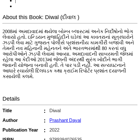
|
About this Book: Diwal (દીવાલ )
2008માં અમદાવાદમાં થયેલા બોમ્બ બ્લાસ્ટમાં અનેક નિર્દોષોનો ભોગ
લેવાયો હતો. ઇન્ડિયન મુજાહિદીને ઘડેલાં આ કાવતરાનાં સૂત્રધારોને
ઝડપી લેવા માટે ગુજરાત પોલીસે પ્રશંસનીય કામગીરી બજાવી અને
તેમની નવ મહિનાની મહેનતને અંતે ભારતભરમાંથી 80 કરતાં વધુ
આરોપીઓને ઝડપી લેવામાં આવ્યા. અમદાવાદની સાબરમતી જેલમાં
રહેલા આ કેદીઓ 2013માં જેલની અંદરથી સુરંગ ખોદીને ભાગી
જવાની યોજના બનાવી હતી. તે પાર પડી નહીં. આ સત્યઘટનાને
આધારે રચાયેલી દિલધડક કથા ક્રાઈમ રિપોર્ટર પ્રશાંત દયાળની
કસાયેલી કલમે.
Details
Title
:
Diwal
Author
:
Prashant Dayal
Publication Year
:
2022
ISBN
:
9789384076535