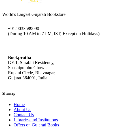
World's Largest Gujarati Bookstore
+91-9033589090
(During 10 AM to 7 PM, IST, Except on Holidays)
bookpratha@gmail.com
Bookpratha
GF-1, Surabhi Residency,
Shashiprabhu Chowk
Rupani Circle, Bhavnagar,
Gujarat 364001, India
Sitemap
Home
About Us
Contact Us
Libraries and Institutions
Offers on Gujarati Books