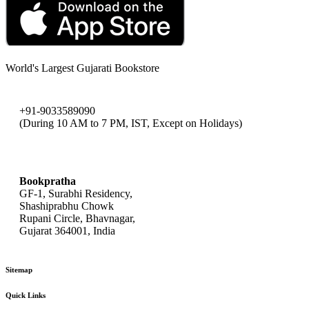
World's Largest Gujarati Bookstore
+91-9033589090
(During 10 AM to 7 PM, IST, Except on Holidays)
bookpratha@gmail.com
Bookpratha
GF-1, Surabhi Residency,
Shashiprabhu Chowk
Rupani Circle, Bhavnagar,
Gujarat 364001, India
Sitemap
Quick Links