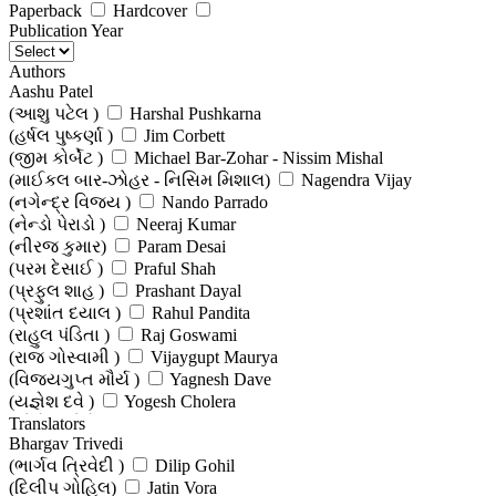
Paperback
Hardcover
Publication Year
Authors
Aashu Patel
(આશુ પટેલ )
Harshal Pushkarna
(હર્ષલ પુષ્કર્ણા )
Jim Corbett
(જીમ કોર્બેટ )
Michael Bar-Zohar - Nissim Mishal
(માઈકલ બાર-ઝોહર - નિસિમ મિશાલ)
Nagendra Vijay
(નગેન્દ્ર વિજય )
Nando Parrado
(નેન્ડો પેરાડો )
Neeraj Kumar
(નીરજ કુમાર)
Param Desai
(પરમ દેસાઈ )
Praful Shah
(પ્રફુલ શાહ )
Prashant Dayal
(પ્રશાંત દયાલ )
Rahul Pandita
(રાહુલ પંડિતા )
Raj Goswami
(રાજ ગોસ્વામી )
Vijaygupt Maurya
(વિજયગુપ્ત મૌર્ય )
Yagnesh Dave
(યજ્ઞેશ દવે )
Yogesh Cholera
(યોગેશ ચોલેરા )
Translators
Bhargav Trivedi
(ભાર્ગવ ત્રિવેદી )
Dilip Gohil
(દિલીપ ગોહિલ)
Jatin Vora