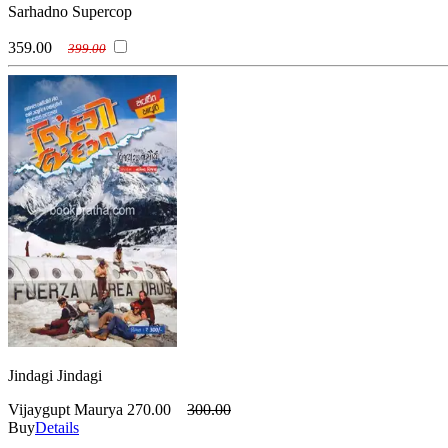
Sarhadno Supercop
359.00
399.00
Jindagi Jindagi
Vijaygupt Maurya
270.00
300.00
Buy
Details