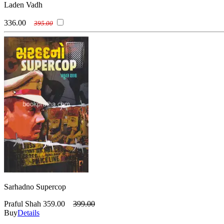
Laden Vadh
336.00
395.00
Sarhadno Supercop
Praful Shah
359.00
399.00
Buy
Details