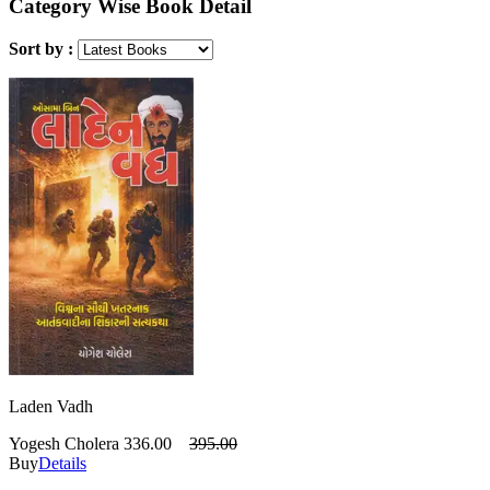
Category Wise Book Detail
Sort by :
Laden Vadh
Yogesh Cholera
336.00
395.00
Buy
Details