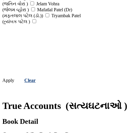
(જતિન વોરા )
Jelam Vohra
(જેલમ વ્હોરા )
Mafatlal Patel (Dr)
(મફતલાલ પટેલ (ડૉ.))
Tryambak Patel
(ત્ર્યંબક પટેલ )
Apply
Clear
True Accounts
(સત્યઘટનાઓ )
Book Detail