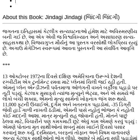
|
About this Book: Jindagi Jindagi (જિંદગી જિંદગી)
જગતના ઇતિહાસમાં કેટલીક સત્યઘટનાઓ હંમેશ માટે અવિસ્મરણીય
બની ગઈ છે. આ એક એવી જ વિશ્વવિખ્યાત અને અસાધારણ સત્ય-
સાહસકથા છે. વિજયગુપ્ત મૌર્યનું આ પુસ્તક વરસોથી લોકપ્રિય રહ્યું
છે. અગાઉ મેગેઝિન સ્વરૂપમાં આવતા પુસ્તકની આ સંવર્ધિત આવૃત્તિ
છે.
***
13 ઓક્ટોબર 1972ના દિવસે દક્ષિણ અમેરિકાના ઉરૂગ્વે દેશની
રગ્બીટીમ એક ટુર્નામેન્ટ રમવા માટે પ્લેનમાં ચિલી જઈ રહી હતી.
એમનું પ્લેન એન્ડીઝની પર્વતમાળા ઓળંગતી વખતે બર્ફીલા પહાડો પર
તૂટી પડ્યું. કેટલાક મુસાફરો ત્યાંજ મૃત્યુને ભેટ્યા, અને એ સમયે જે
લોકો બચી શક્યા, એમનો મૃત્યુ સામેનો ખોફનાક જંગ શરુ થયો.
11,000 ફૂટની ઉંચાઈએ, દુર્ગમ અને ખતરનાક પહાડોમાં, -35 ડિગ્રી
જેવી હાડ ગાળી નાખતી ઠંડીમાં, એમની પાસે નહોતું ભોજન કે નહોતી
કોઈ મદદની આશા. માત્ર મૃત્યુની રાહ જોવાની હતી. મોતને પાછું
ઠેલવા માટે, વિચારીને પણ કમકમાટી છૂટે એવું કામ એમણે કરવું પડ્યું :
એમણે પોતાના મૃત સાથીઓનાં શબનું માંસ ખાઈને દિવસો પસાર
કરવાનું શરુ કર્યું. દરમિયાન, બરફનાં તોફાન અને વિષમ વાતાવરણે
અન્ય કેટલાક સાથીઓનો ભોગ લીધો. આશરે બે મહિના સુધી પહાડોમાં