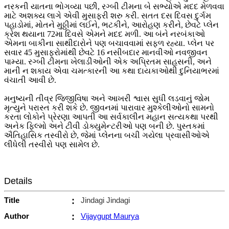
નરકની યાતના ભોગવ્યા પછી, રગ્બી ટીમના બે સભ્યોએ મદદ મેળવવા
માટે અશક્ય લાગે એવી મુસાફરી શરુ કરી. સતત દસ દિવસ દુર્ગમ
પહાડોમાં, મોતને મુઠ્ઠીમાં લઈને, ભટકીને, આરોહણ કરીને, છેવટે પ્લેન
ક્રેશ થયાના 72મા દિવસે એમને મદદ મળી. આ બંને નરબંકાઓ
એમના બાકીના સાથીદારોને પણ બચાવવામાં સફળ રહ્યા. પ્લેન પર
સવાર 45 મુસાફરોમાંથી છેવટે 16 નસીબદાર માનવીઓ નવજીવન
પામ્યા. રગ્બી ટીમના ખેલાડીઓની એક અપ્રિતમ સાહસની, અને
માની ન શકાય એવા ચમત્કારની આ કથા દાયકાઓથી દુનિયાભરમાં
વંચાતી આવી છે.
મનુષ્યની તીવ્ર જિજીવિષા અને આખરી શ્વાસ સુધી લડવાનું જોમ
મૃત્યુને પરાસ્ત કરી શકે છે. જીવનમાં પારાવાર મુશ્કેલીઓનો સામનો
કરતા લોકોને પ્રેરણા આપતી આ સર્વકાલીન મહાન સત્યકથા પરથી
અનેક ફિલ્મો અને ટીવી ડોક્યુમેન્ટરીઓ પણ બની છે. પુસ્તકમાં
ઐતિહાસિક તસ્વીરો છે, જેમાં પ્લેનના બચી ગયેલા પ્રવાસીઓએ
લીધેલી તસ્વીરો પણ સામેલ છે.
Details
Title
:
Jindagi Jindagi
Author
:
Vijaygupt Maurya