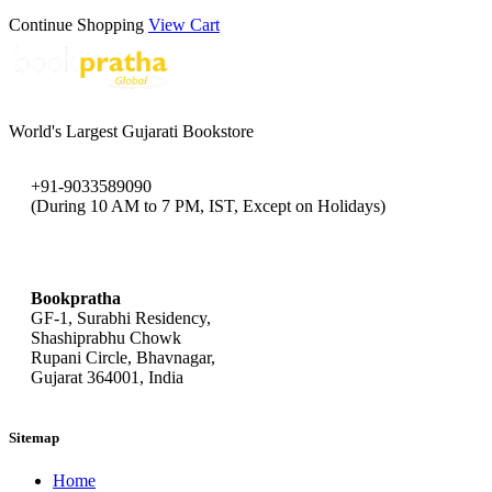
Continue Shopping
View Cart
World's Largest Gujarati Bookstore
+91-9033589090
(During 10 AM to 7 PM, IST, Except on Holidays)
bookpratha@gmail.com
Bookpratha
GF-1, Surabhi Residency,
Shashiprabhu Chowk
Rupani Circle, Bhavnagar,
Gujarat 364001, India
Sitemap
Home