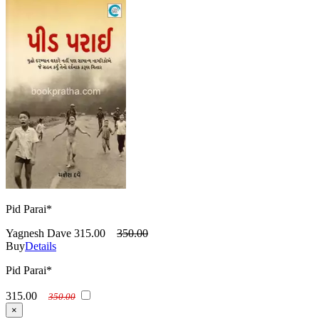
Pid Parai*
Yagnesh Dave
315.00
350.00
Buy
Details
Pid Parai*
315.00
350.00
×