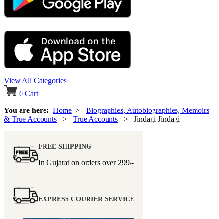
View All Categories
0
Cart
You are here:
Home
>
Biographies, Autobiographies, Memoirs
& True Accounts
>
True Accounts
> Jindagi Jindagi
FREE SHIPPING
In Gujarat on orders over
299/-
EXPRESS COURIER SERVICE