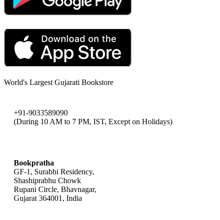
World's Largest Gujarati Bookstore
+91-9033589090
(During 10 AM to 7 PM, IST, Except on Holidays)
bookpratha@gmail.com
Bookpratha
GF-1, Surabhi Residency,
Shashiprabhu Chowk
Rupani Circle, Bhavnagar,
Gujarat 364001, India