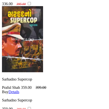
336.00
395.00
Sarhadno Supercop
Praful Shah
359.00
399.00
Buy
Details
Sarhadno Supercop
359.00