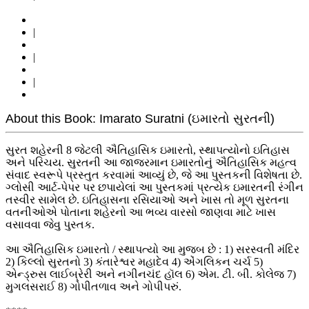
|
|
|
About this Book: Imarato Suratni (ઇમારતો સુરતની)
સુરત શહેરની 8 જેટલી ઐતિહાસિક ઇમારતો, સ્થાપત્યોનો ઇતિહાસ
અને પરિચય. સુરતની આ જાજરમાન ઇમારતોનું ઐતિહાસિક મહત્વ
સંવાદ સ્વરૂપે પ્રસ્તુત કરવામાં આવ્યું છે, જે આ પુસ્તકની વિશેષતા છે.
ગ્લોસી આર્ટ-પેપર પર છપાયેલાં આ પુસ્તકમાં પ્રત્યેક ઇમારતની રંગીન
તસ્વીર સામેલ છે. ઇતિહાસના રસિયાઓ અને ખાસ તો મૂળ સુરતના
વતનીઓએ પોતાના શહેરનો આ ભવ્ય વારસો જાણવા માટે ખાસ
વસાવવા જેવુ પુસ્તક.
આ ઐતિહાસિક ઇમારતો / સ્થાપત્યો આ મુજબ છે : 1) સરસ્વતી મંદિર
2) કિલ્લો સુરતનો 3) કંતારેશ્વર મહાદેવ 4) એંગલિકન ચર્ચ 5)
એન્ડ્રુસ લાઈબ્રેરી અને નગીનચંદ હૉલ 6) એમ. ટી. બી. કોલેજ 7)
મુગલસરાઈ 8) ગોપીતળાવ અને ગોપીપરું.