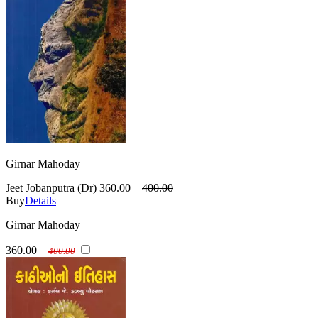
Girnar Mahoday
Jeet Jobanputra (Dr)
360.00
400.00
Buy
Details
Girnar Mahoday
360.00
400.00