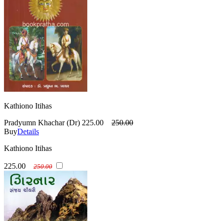
Kathiono Itihas
Pradyumn Khachar (Dr)
225.00
250.00
Buy
Details
Kathiono Itihas
225.00
250.00