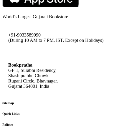
World's Largest Gujarati Bookstore
+91-9033589090
(During 10 AM to 7 PM, IST, Except on Holidays)
bookpratha@gmail.com
Bookpratha
GF-1, Surabhi Residency,
Shashiprabhu Chowk
Rupani Circle, Bhavnagar,
Gujarat 364001, India
Sitemap
Quick Links
Policies