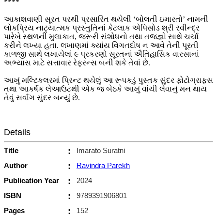
****
આકાશવાણી સૂરત પરથી પ્રસારિત થયેલી ‘બોલતી ઇમારતો’ નામની
લોકપ્રિય નાટ્યાત્મક પ્રસ્તુતિનાં કેટલાક એપિસોડ શ્રી રવીન્દ્ર
પારેખે સ્થળની મુલાકાત, જરૂરી સંશોધનો તથા તજ્જ્ઞો સાથે ચર્ચા
કરીને લખ્યા હતા. લખાણમાં ક્યાંય વિગતદોષ ન આવે તેની પૂરતી
કાળજી સાથે લખાયેલાં ૯ પ્રકરણો સૂરતનાં ઐતિહાસિક વારસાનાં
અભ્યાસ માટે સત્તાવાર રેફરન્સ બની શકે તેવાં છે.
આખું મલ્ટિકલરમાં પ્રિન્ટ થયેલું આ રૂપકડું પુસ્તક સુંદર ફોટોગ્રાફસ
તથા આકર્ષક લેઆઉટથી એક જ બેઠકે આખું વાંચી લેવાનું મન થાય
તેવું સર્વાંગ સુંદર બન્યું છે.
Details
Title
:
Imarato Suratni
Author
:
Ravindra Parekh
Publication Year
:
2024
ISBN
:
9789391906801
Pages
:
152