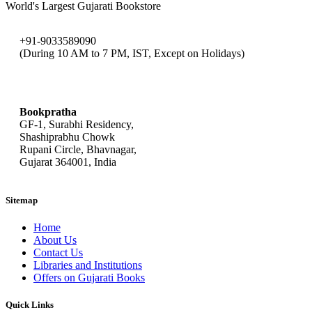
World's Largest Gujarati Bookstore
+91-9033589090
(During 10 AM to 7 PM, IST, Except on Holidays)
bookpratha@gmail.com
Bookpratha
GF-1, Surabhi Residency,
Shashiprabhu Chowk
Rupani Circle, Bhavnagar,
Gujarat 364001, India
Sitemap
Home
About Us
Contact Us
Libraries and Institutions
Offers on Gujarati Books
Quick Links