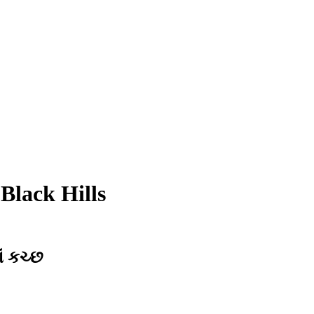
Black Hills
ં કચ્છ