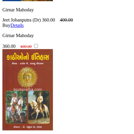
Girnar Mahoday
Jeet Jobanputra (Dr)
360.00
400.00
Buy
Details
Girnar Mahoday
360.00
400.00