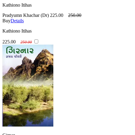
Kathiono Itihas
Pradyumn Khachar (Dr)
225.00
250.00
Buy
Details
Kathiono Itihas
225.00
250.00