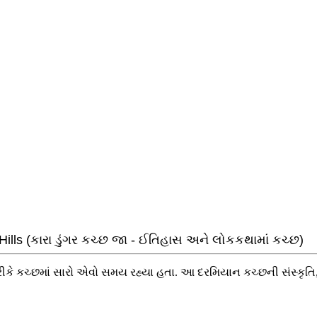
ills (કારા ડુંગર કચ્છ જા - ઈતિહાસ અને લોકકથામાં કચ્છ)
 તરીકે કચ્છમાં સારો એવો સમય રહ્યા હતા. આ દરમિયાન કચ્છની સંસ્ક