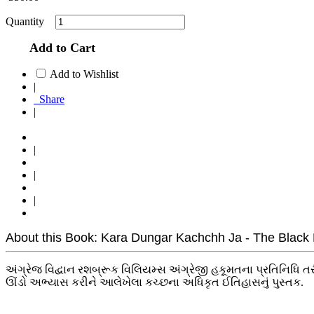
Quantity
Add to Cart
Add to Wishlist
|
Share
|
|
|
|
About this Book: Kara Dungar Kachchh Ja - The Black H
અંગ્રેજ વિદ્વાન રશબ્રૂક વિલિયમ્સ અંગ્રેજી હકૂમતના પ્રતિનિધિ
ઊંડો અભ્યાસ કરીને આલેખેલા કચ્છના અધિકૃત ઈતિહાસનું પુસ્તક.