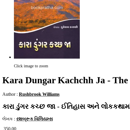
Click image to zoom
Kara Dungar Kachchh Ja - The 
Author :
Rushbrook Williams
કારા ડુંગર કચ્છ જા - ઈતિહાસ અને લોકકથામા
લેખક :
રશબ્રૂક વિલિયમ્સ
350.00