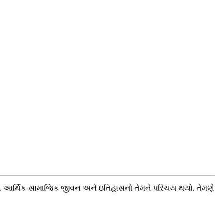
ૃતિ, આર્થિક-સામાજિક જીવન અને ઇતિહાસનો તેમને પરિચય થયો. તેમણે