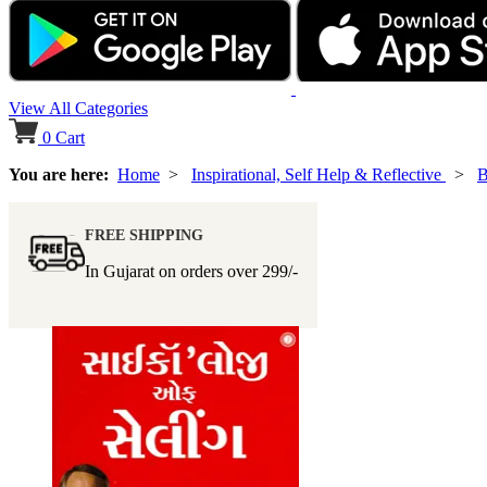
View All Categories
0
Cart
You are here:
Home
>
Inspirational, Self Help & Reflective
>
B
FREE SHIPPING
In Gujarat on orders over
299/-