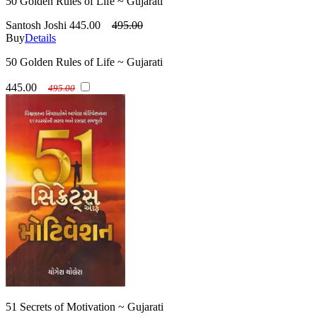
50 Golden Rules of Life ~ Gujarati
Santosh Joshi
445.00
495.00
Buy
Details
50 Golden Rules of Life ~ Gujarati
445.00
495.00
51 Secrets of Motivation ~ Gujarati