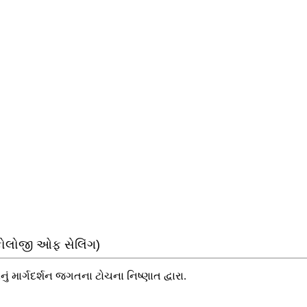
ઈકોલોજી ઓફ સેલિંગ)
 માર્ગદર્શન જગતના ટોચના નિષ્ણાત દ્વારા.