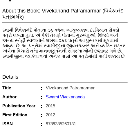
About this Book: Vivekanand Patramarmar (વિવેકાનંદ
પત્રમર્મર)
સ્વામી વિવેકાનંદે પોતાના ૩૯ વર્ષના આયુષ્યકાળ દરમિયાન સેંકડો
પત્રો લખ્યા હતા. એ પૈકી તેમણે પોતાના ગુરુબંધુઓ, શિષ્યો અને
અન્ય સ્નેહી સ્વજનોને લખેલા ૨૪૬ પત્રો આ પુસ્તકમાં મૂકવામાં
આવ્યા છે. આ પત્રોમાં સ્વામીજીના જીવનઘડતર અને વ્યક્તિ ઘડતર
અંગેના વિચારો તથા માનવજીવનની સમસ્યાઓની છણાવટ મળે છે.
સ્વામીજીના વ્યક્તિત્વનાં અનેક પાસાં આ પત્રોમાંથી પામી શકાય છે.
Details
Title
:
Vivekanand Patramarmar
Author
:
Swami Vivekananda
Publication Year
:
2015
First Edition
:
2012
ISBN
:
9789385260131