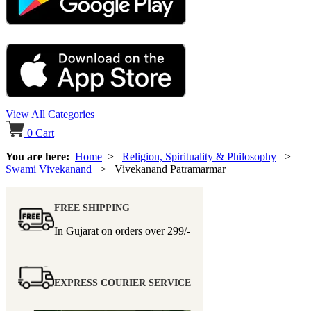
View All Categories
0
Cart
You are here:
Home
>
Religion, Spirituality & Philosophy
>
Swami Vivekanand
> Vivekanand Patramarmar
FREE SHIPPING
In Gujarat on orders over
299/-
EXPRESS COURIER SERVICE