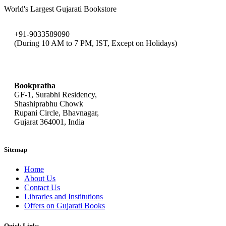
World's Largest Gujarati Bookstore
+91-9033589090
(During 10 AM to 7 PM, IST, Except on Holidays)
bookpratha@gmail.com
Bookpratha
GF-1, Surabhi Residency,
Shashiprabhu Chowk
Rupani Circle, Bhavnagar,
Gujarat 364001, India
Sitemap
Home
About Us
Contact Us
Libraries and Institutions
Offers on Gujarati Books
Quick Links