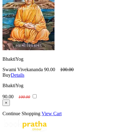
BhaktiYog
Swami Vivekananda
90.00
100.00
Buy
Details
BhaktiYog
90.00
100.00
×
Continue Shopping
View Cart