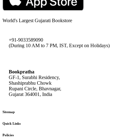
World's Largest Gujarati Bookstore
+91-9033589090
(During 10 AM to 7 PM, IST, Except on Holidays)
bookpratha@gmail.com
Bookpratha
GF-1, Surabhi Residency,
Shashiprabhu Chowk
Rupani Circle, Bhavnagar,
Gujarat 364001, India
Sitemap
Quick Links
Policies