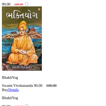
90.00
100.00
BhaktiYog
Swami Vivekananda
90.00
100.00
Buy
Details
BhaktiYog