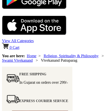
View All Categories
0
Cart
You are here:
Home
>
Religion, Spirituality & Philosophy
>
Swami Vivekanand
> Vivekanand Patraparag
FREE SHIPPING
In Gujarat on orders over
299/-
EXPRESS COURIER SERVICE