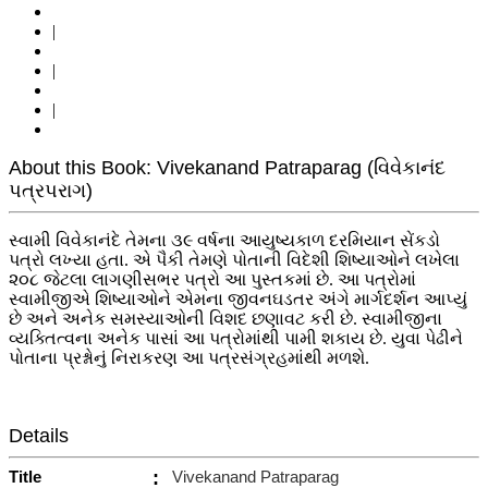
|
|
|
About this Book: Vivekanand Patraparag (વિવેકાનંદ
પત્રપરાગ)
સ્વામી વિવેકાનંદે તેમના ૩૯ વર્ષના આયુષ્યકાળ દરમિયાન સેંકડો
પત્રો લખ્યા હતા. એ પૈકી તેમણે પોતાની વિદેશી શિષ્યાઓને લખેલા
૨૦૮ જેટલા લાગણીસભર પત્રો આ પુસ્તકમાં છે. આ પત્રોમાં
સ્વામીજીએ શિષ્યાઓને એમના જીવનઘડતર અંગે માર્ગદર્શન આપ્યું
છે અને અનેક સમસ્યાઓની વિશદ છણાવટ કરી છે. સ્વામીજીના
વ્યક્તિત્વના અનેક પાસાં આ પત્રોમાંથી પામી શકાય છે. યુવા પેઢીને
પોતાના પ્રશ્નોનું નિરાકરણ આ પત્રસંગ્રહમાંથી મળશે.
Details
Title
:
Vivekanand Patraparag