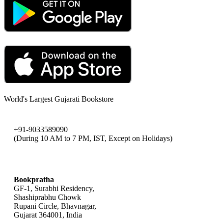
World's Largest Gujarati Bookstore
+91-9033589090
(During 10 AM to 7 PM, IST, Except on Holidays)
bookpratha@gmail.com
Bookpratha
GF-1, Surabhi Residency,
Shashiprabhu Chowk
Rupani Circle, Bhavnagar,
Gujarat 364001, India