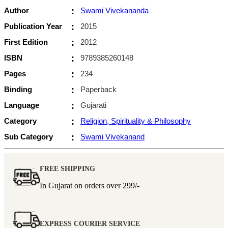
Author
:
Swami Vivekananda
Publication Year
:
2015
First Edition
:
2012
ISBN
:
9789385260148
Pages
:
234
Binding
:
Paperback
Language
:
Gujarati
Category
:
Religion, Spirituality & Philosophy
Sub Category
:
Swami Vivekanand
FREE SHIPPING
In Gujarat on orders over
299/-
EXPRESS COURIER SERVICE