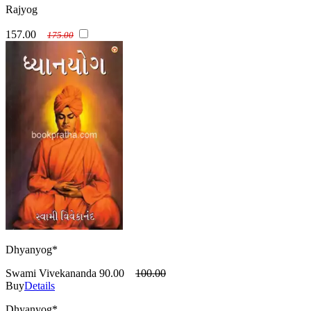
Rajyog
157.00
175.00
Dhyanyog*
Swami Vivekananda
90.00
100.00
Buy
Details
Dhyanyog*