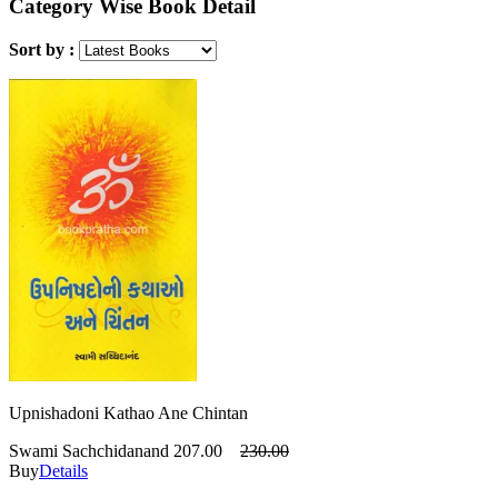
Category Wise Book Detail
Sort by :
Upnishadoni Kathao Ane Chintan
Swami Sachchidanand
207.00
230.00
Buy
Details