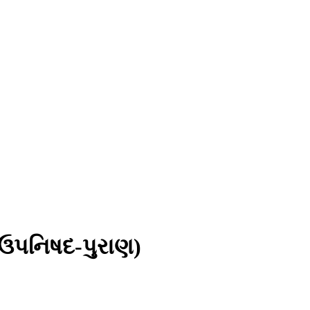
-ઉપનિષદ-પુરાણ)