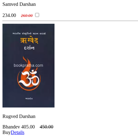
Samved Darshan
234.00
260.00
Rugved Darshan
Bhandev
405.00
450.00
Buy
Details