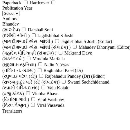
Paperback
Hardcover
Publication Year
Authors
Bhandev
(ભાણદેવ)
Darshali Soni
(દર્શાલી સોની )
Jagdishbhai S Joshi
(જગદીશભાઈ એસ. જોશી )
Jagdishbhai S Joshi (Editor)
(જગદીશભાઈ એસ. જોશી (સંપાદક) )
Mahadev Dhoriyani (Editor
(મહાદેવ ધોરિયાણી (સંપાદક) )
Makrand Dave
(મકરંદ દવે )
Mrudula Marfatia
(મૃદુલા મારફતિયા)
Nalin N Vyas
(નલિન ન. વ્યાસ )
Raghubhai Patel (Dr)
(રઘુભાઈ પટેલ (ડો))
Rajbahadur Pandey (Dr) (Editor)
(રાજબહાદુર પાંડે (ડો) (સંપાદક))
Swami Sachchidanand
(સ્વામી સચ્ચિદાનંદ)
Vaju Kotak
(વજુ કોટક)
Vinoba Bhave
(વિનોબા ભાવે )
Viral Vaishnav
(વિરલ વૈષ્ણવ )
Viral Vasavada
(વિરલ વસાવડા )
Translators