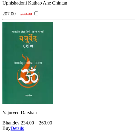
Upnishadoni Kathao Ane Chintan
207.00
230.00
Yajurved Darshan
Bhandev
234.00
260.00
Buy
Details