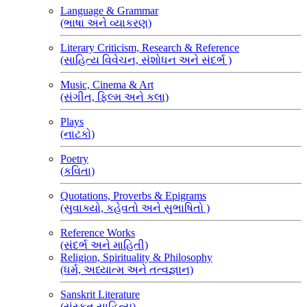
Language & Grammar
(ભાષા અને વ્યાકરણ)
Literary Criticism, Research & Reference
(સાહિત્ય વિવેચન, સંશોધન અને સંદર્ભ )
Music, Cinema & Art
(સંગીત, ફિલ્મ અને કલા)
Plays
(નાટકો)
Poetry
(કવિતા)
Quotations, Proverbs & Epigrams
(સુવાક્યો, કહેવતો અને સુભાષિતો )
Reference Works
(સંદર્ભ અને માહિતી)
Religion, Spirituality & Philosophy
(ધર્મ, અધ્યાત્મ અને તત્વજ્ઞાન)
Sanskrit Literature
(સંસ્કૃત સાહિત્ય)