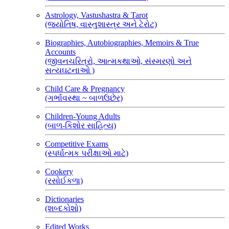
Astrology, Vastushastra & Tarot
(જ્યોતિષ, વાસ્તુશાસ્ત્ર અને ટેરોટ)
Biographies, Autobiographies, Memoirs & True
Accounts
(જીવનચરિત્રો, આત્મકથાઓ, સંસ્મરણો અને
સત્યઘટનાઓ )
Child Care & Pregnancy
(ગર્ભાવસ્થા ~ બાળઉછેર)
Children-Young Adults
(બાળ-કિશોર સાહિત્ય)
Competitive Exams
(સ્પર્ધાત્મક પરીક્ષાઓ માટે)
Cookery
(રસોઈકળા)
Dictionaries
(શબ્દકોશો)
Edited Works