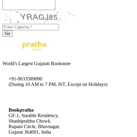
Go
World's Largest Gujarati Bookstore
+91-9033589090
(During 10 AM to 7 PM, IST, Except on Holidays)
bookpratha@gmail.com
Bookpratha
GF-1, Surabhi Residency,
Shashiprabhu Chowk
Rupani Circle, Bhavnagar,
Gujarat 364001, India