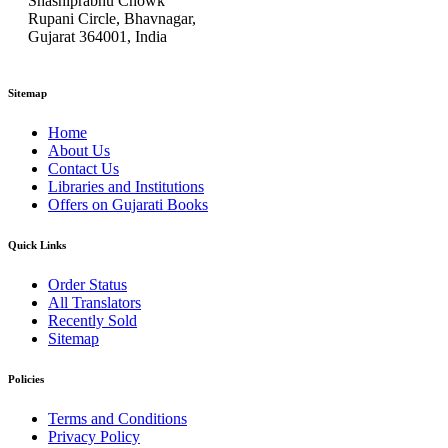
Shashiprabhu Chowk
Rupani Circle, Bhavnagar,
Gujarat 364001, India
Sitemap
Home
About Us
Contact Us
Libraries and Institutions
Offers on Gujarati Books
Quick Links
Order Status
All Translators
Recently Sold
Sitemap
Policies
Terms and Conditions
Privacy Policy