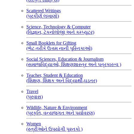
Scattered Writings
(પ્રકીર્ણ લખાણો)
Science, Technology & Computer
(વિજ્ઞાન, ટેકનોલોજી અને કમ્પ્યુટર)
Small Booklets for Gifting
(ભેટ તરીકે ઉત્તમ નાની પુસ્તિકાઓ)
Social Sciences, Education & Journalism
(સમાજવિદ્યાઓ, શિક્ષણશાસ્ત્ર અને પત્રકારત્વ )
Teacher, Student & Education
(શિક્ષણ, શિક્ષક અને વિદ્યાર્થી-ઘડતર)
Travel
(પ્રવાસ)
Wildlife, Nature & Environment
(પ્રકૃતિ, વન્યજગત અને પર્યાવરણ)
Women
(સ્ત્રીઓને ઉપયોગી પુસ્તકો )