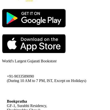
World's Largest Gujarati Bookstore
+91-9033589090
(During 10 AM to 7 PM, IST, Except on Holidays)
bookpratha@gmail.com
Bookpratha
GF-1, Surabhi Residency,