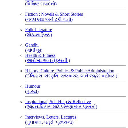
(વિશિષ્ટ સંપાદનો)
Fiction : Novels & Short Stories
(નવલકથા અને ટૂંકી વાર્તા)
Folk Literature
(લોક-સાહિત્ય)
Gandhi
(ગાંધીજી)
Health & Fitness
(આરોગ્ય અને તંદુરસ્તી )
History, Culture, Politics & Public Administration
(ઈતિહાસ, સંસ્કૃતિ, રાજકારણ અને જાહેર વહીવટ )
Humour
(હાસ્ય)
Inspirational, Self Help & Reflective
(જીવન-વિકાસ માટે પ્રેરણાત્મક પુસ્તકો)
Interviews, Letters, Lectures
(મુલાકાત, પત્રો, પ્રવચનો)