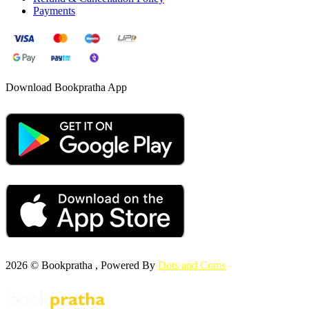
Payments
Download Bookpratha App
2026 © Bookpratha , Powered By
Dots and Coms