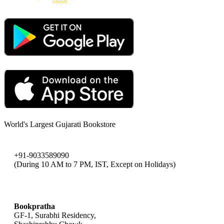
World's Largest Gujarati Bookstore
+91-9033589090
(During 10 AM to 7 PM, IST, Except on Holidays)
bookpratha@gmail.com
Bookpratha
GF-1, Surabhi Residency,