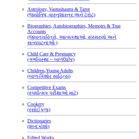
Astrology, Vastushastra & Tarot
(જ્યોતિષ, વાસ્તુશાસ્ત્ર અને ટેરોટ)
Biographies, Autobiographies, Memoirs & True
Accounts
(જીવનચરિત્રો, આત્મકથાઓ, સંસ્મરણો અને
સત્યઘટનાઓ )
Child Care & Pregnancy
(ગર્ભાવસ્થા ~ બાળઉછેર)
Children-Young Adults
(બાળ-કિશોર સાહિત્ય)
Competitive Exams
(સ્પર્ધાત્મક પરીક્ષાઓ માટે)
Cookery
(રસોઈકળા)
Dictionaries
(શબ્દકોશો)
Edited Works