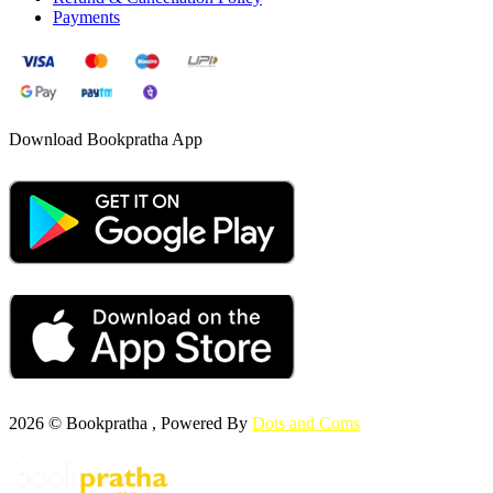
Payments
Download Bookpratha App
2026 © Bookpratha , Powered By
Dots and Coms