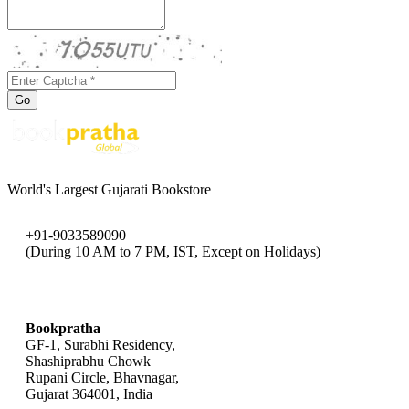
Go
World's Largest Gujarati Bookstore
+91-9033589090
(During 10 AM to 7 PM, IST, Except on Holidays)
bookpratha@gmail.com
Bookpratha
GF-1, Surabhi Residency,
Shashiprabhu Chowk
Rupani Circle, Bhavnagar,
Gujarat 364001, India