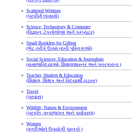
Scattered Writings
(પ્રકીર્ણ લખાણો)
Science, Technology & Computer
(વિજ્ઞાન, ટેકનોલોજી અને કમ્પ્યુટર)
Small Booklets for Gifting
(ભેટ તરીકે ઉત્તમ નાની પુસ્તિકાઓ)
Social Sciences, Education & Journalism
(સમાજવિદ્યાઓ, શિક્ષણશાસ્ત્ર અને પત્રકારત્વ )
Teacher, Student & Education
(શિક્ષણ, શિક્ષક અને વિદ્યાર્થી-ઘડતર)
Travel
(પ્રવાસ)
Wildlife, Nature & Environment
(પ્રકૃતિ, વન્યજગત અને પર્યાવરણ)
Women
(સ્ત્રીઓને ઉપયોગી પુસ્તકો )