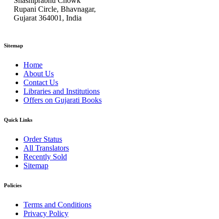
Shashiprabhu Chowk
Rupani Circle, Bhavnagar,
Gujarat 364001, India
Sitemap
Home
About Us
Contact Us
Libraries and Institutions
Offers on Gujarati Books
Quick Links
Order Status
All Translators
Recently Sold
Sitemap
Policies
Terms and Conditions
Privacy Policy