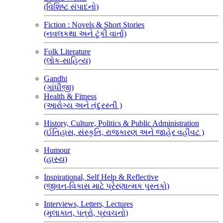
(વિશિષ્ટ સંપાદનો)
Fiction : Novels & Short Stories
(નવલકથા અને ટૂંકી વાર્તા)
Folk Literature
(લોક-સાહિત્ય)
Gandhi
(ગાંધીજી)
Health & Fitness
(આરોગ્ય અને તંદુરસ્તી )
History, Culture, Politics & Public Administration
(ઈતિહાસ, સંસ્કૃતિ, રાજકારણ અને જાહેર વહીવટ )
Humour
(હાસ્ય)
Inspirational, Self Help & Reflective
(જીવન-વિકાસ માટે પ્રેરણાત્મક પુસ્તકો)
Interviews, Letters, Lectures
(મુલાકાત, પત્રો, પ્રવચનો)