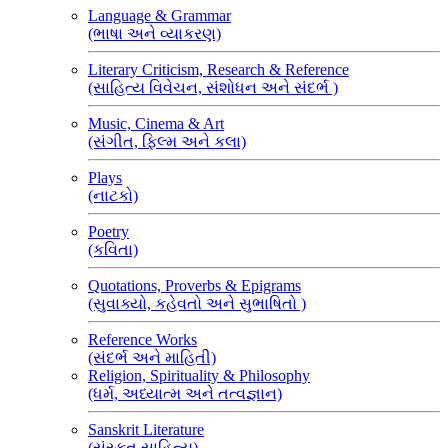
Language & Grammar
(ભાષા અને વ્યાકરણ)
Literary Criticism, Research & Reference
(સાહિત્ય વિવેચન, સંશોધન અને સંદર્ભ )
Music, Cinema & Art
(સંગીત, ફિલ્મ અને કલા)
Plays
(નાટકો)
Poetry
(કવિતા)
Quotations, Proverbs & Epigrams
(સુવાક્યો, કહેવતો અને સુભાષિતો )
Reference Works
(સંદર્ભ અને માહિતી)
Religion, Spirituality & Philosophy
(ધર્મ, અધ્યાત્મ અને તત્વજ્ઞાન)
Sanskrit Literature
(સંસ્કૃત સાહિત્ય)