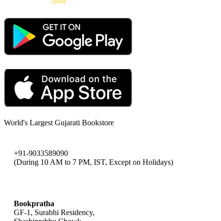
World's Largest Gujarati Bookstore
+91-9033589090
(During 10 AM to 7 PM, IST, Except on Holidays)
bookpratha@gmail.com
Bookpratha
GF-1, Surabhi Residency,