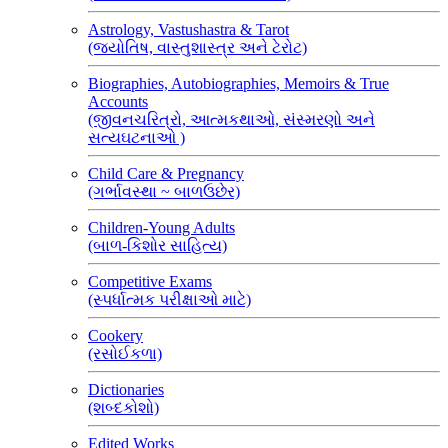
Astrology, Vastushastra & Tarot
(જ્યોતિષ, વાસ્તુશાસ્ત્ર અને ટેરોટ)
Biographies, Autobiographies, Memoirs & True
Accounts
(જીવનચરિત્રો, આત્મકથાઓ, સંસ્મરણો અને
સત્યઘટનાઓ )
Child Care & Pregnancy
(ગર્ભાવસ્થા ~ બાળઉછેર)
Children-Young Adults
(બાળ-કિશોર સાહિત્ય)
Competitive Exams
(સ્પર્ધાત્મક પરીક્ષાઓ માટે)
Cookery
(રસોઈકળા)
Dictionaries
(શબ્દકોશો)
Edited Works