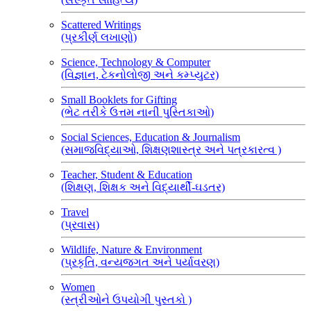
Scattered Writings
(પ્રકીર્ણ લખાણો)
Science, Technology & Computer
(વિજ્ઞાન, ટેકનોલોજી અને કમ્પ્યુટર)
Small Booklets for Gifting
(ભેટ તરીકે ઉત્તમ નાની પુસ્તિકાઓ)
Social Sciences, Education & Journalism
(સમાજવિદ્યાઓ, શિક્ષણશાસ્ત્ર અને પત્રકારત્વ )
Teacher, Student & Education
(શિક્ષણ, શિક્ષક અને વિદ્યાર્થી-ઘડતર)
Travel
(પ્રવાસ)
Wildlife, Nature & Environment
(પ્રકૃતિ, વન્યજગત અને પર્યાવરણ)
Women
(સ્ત્રીઓને ઉપયોગી પુસ્તકો )