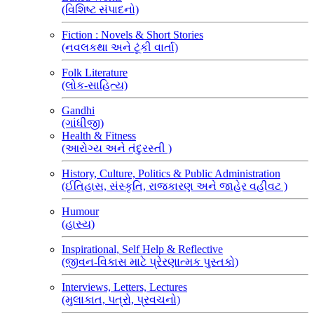
(વિશિષ્ટ સંપાદનો)
Fiction : Novels & Short Stories
(નવલકથા અને ટૂંકી વાર્તા)
Folk Literature
(લોક-સાહિત્ય)
Gandhi
(ગાંધીજી)
Health & Fitness
(આરોગ્ય અને તંદુરસ્તી )
History, Culture, Politics & Public Administration
(ઈતિહાસ, સંસ્કૃતિ, રાજકારણ અને જાહેર વહીવટ )
Humour
(હાસ્ય)
Inspirational, Self Help & Reflective
(જીવન-વિકાસ માટે પ્રેરણાત્મક પુસ્તકો)
Interviews, Letters, Lectures
(મુલાકાત, પત્રો, પ્રવચનો)