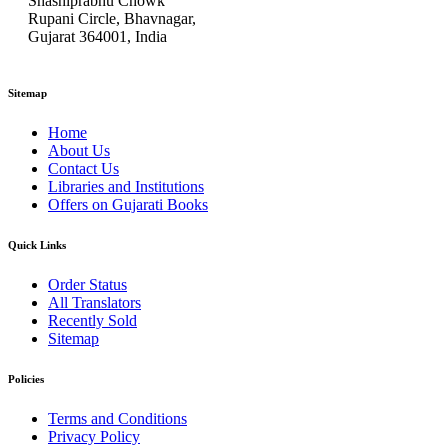
Shashiprabhu Chowk
Rupani Circle, Bhavnagar,
Gujarat 364001, India
Sitemap
Home
About Us
Contact Us
Libraries and Institutions
Offers on Gujarati Books
Quick Links
Order Status
All Translators
Recently Sold
Sitemap
Policies
Terms and Conditions
Privacy Policy