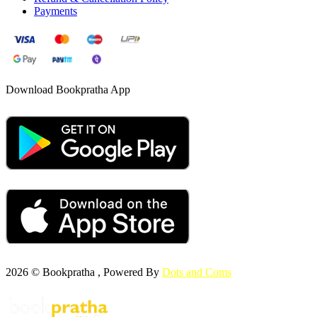
Payments
Download Bookpratha App
2026 © Bookpratha , Powered By
Dots and Coms