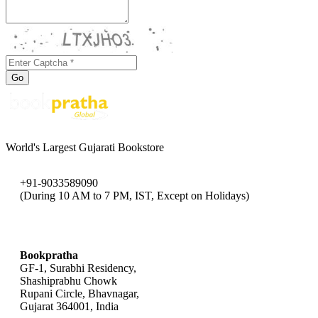
Go
World's Largest Gujarati Bookstore
+91-9033589090
(During 10 AM to 7 PM, IST, Except on Holidays)
bookpratha@gmail.com
Bookpratha
GF-1, Surabhi Residency,
Shashiprabhu Chowk
Rupani Circle, Bhavnagar,
Gujarat 364001, India