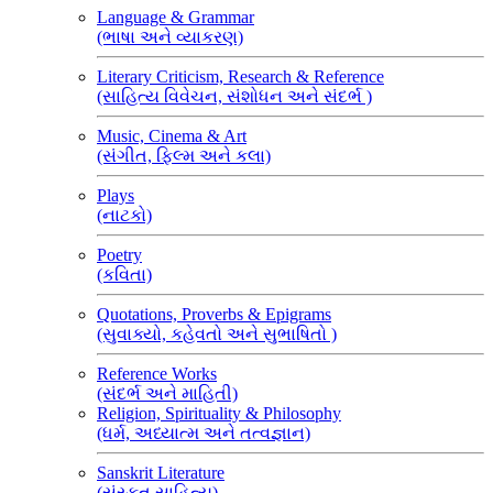
Language & Grammar
(ભાષા અને વ્યાકરણ)
Literary Criticism, Research & Reference
(સાહિત્ય વિવેચન, સંશોધન અને સંદર્ભ )
Music, Cinema & Art
(સંગીત, ફિલ્મ અને કલા)
Plays
(નાટકો)
Poetry
(કવિતા)
Quotations, Proverbs & Epigrams
(સુવાક્યો, કહેવતો અને સુભાષિતો )
Reference Works
(સંદર્ભ અને માહિતી)
Religion, Spirituality & Philosophy
(ધર્મ, અધ્યાત્મ અને તત્વજ્ઞાન)
Sanskrit Literature
(સંસ્કૃત સાહિત્ય)