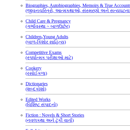
Biographies, Autobiographies, Memoirs & True Account
(જીવનચરિત્રો, આત્મકથાઓ, સંસ્મરણો અને સત્યઘટન
Child Care & Pregnancy
(ગર્ભાવસ્થા ~ બાળઉછેર)
Children-Young Adults
(બાળ-કિશોર સાહિત્ય)
Competitive Exams
(સ્પર્ધાત્મક પરીક્ષાઓ માટે)
Cookery
(રસોઈકળા)
Dictionaries
(શબ્દકોશો)
Edited Works
(વિશિષ્ટ સંપાદનો)
Fiction : Novels & Short Stories
(નવલકથા અને ટૂંકી વાર્તા)