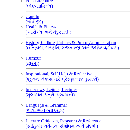
Folk Literature
(લોક-સાહિત્ય)
Gandhi
(ગાંધીજી)
Health & Fitness
(આરોગ્ય અને તંદુરસ્તી )
History, Culture, Politics & Public Administration
(ઈતિહાસ, સંસ્કૃતિ, રાજકારણ અને જાહેર વહીવટ )
Humour
(હાસ્ય)
Inspirational, Self Help & Reflective
(જીવન-વિકાસ માટે પ્રેરણાત્મક પુસ્તકો)
Interviews, Letters, Lectures
(મુલાકાત, પત્રો, પ્રવચનો)
Language & Grammar
(ભાષા અને વ્યાકરણ)
Literary Criticism, Research & Reference
(સાહિત્ય વિવેચન, સંશોધન અને સંદર્ભ )