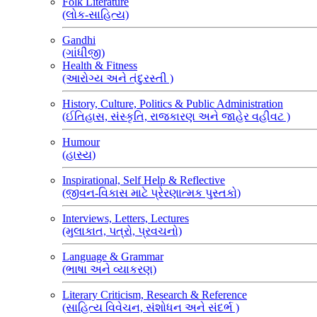
Folk Literature
(લોક-સાહિત્ય)
Gandhi
(ગાંધીજી)
Health & Fitness
(આરોગ્ય અને તંદુરસ્તી )
History, Culture, Politics & Public Administration
(ઈતિહાસ, સંસ્કૃતિ, રાજકારણ અને જાહેર વહીવટ )
Humour
(હાસ્ય)
Inspirational, Self Help & Reflective
(જીવન-વિકાસ માટે પ્રેરણાત્મક પુસ્તકો)
Interviews, Letters, Lectures
(મુલાકાત, પત્રો, પ્રવચનો)
Language & Grammar
(ભાષા અને વ્યાકરણ)
Literary Criticism, Research & Reference
(સાહિત્ય વિવેચન, સંશોધન અને સંદર્ભ )