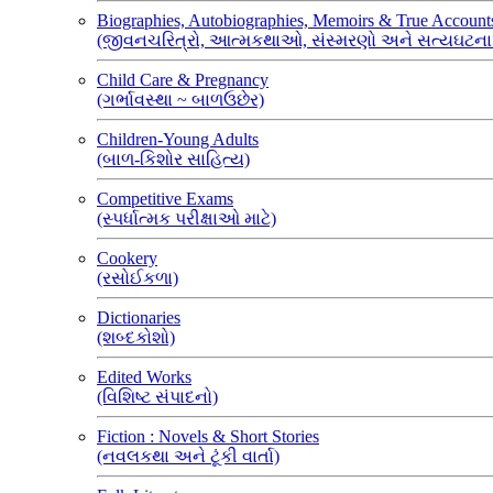
Biographies, Autobiographies, Memoirs & True Account
(જીવનચરિત્રો, આત્મકથાઓ, સંસ્મરણો અને સત્યઘટન
Child Care & Pregnancy
(ગર્ભાવસ્થા ~ બાળઉછેર)
Children-Young Adults
(બાળ-કિશોર સાહિત્ય)
Competitive Exams
(સ્પર્ધાત્મક પરીક્ષાઓ માટે)
Cookery
(રસોઈકળા)
Dictionaries
(શબ્દકોશો)
Edited Works
(વિશિષ્ટ સંપાદનો)
Fiction : Novels & Short Stories
(નવલકથા અને ટૂંકી વાર્તા)