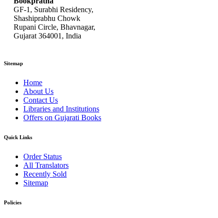
Bookpratha
GF-1, Surabhi Residency,
Shashiprabhu Chowk
Rupani Circle, Bhavnagar,
Gujarat 364001, India
Sitemap
Home
About Us
Contact Us
Libraries and Institutions
Offers on Gujarati Books
Quick Links
Order Status
All Translators
Recently Sold
Sitemap
Policies