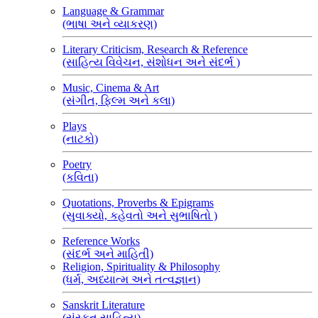
Language & Grammar
(ભાષા અને વ્યાકરણ)
Literary Criticism, Research & Reference
(સાહિત્ય વિવેચન, સંશોધન અને સંદર્ભ )
Music, Cinema & Art
(સંગીત, ફિલ્મ અને કલા)
Plays
(નાટકો)
Poetry
(કવિતા)
Quotations, Proverbs & Epigrams
(સુવાક્યો, કહેવતો અને સુભાષિતો )
Reference Works
(સંદર્ભ અને માહિતી)
Religion, Spirituality & Philosophy
(ધર્મ, અધ્યાત્મ અને તત્વજ્ઞાન)
Sanskrit Literature
(સંસ્કૃત સાહિત્ય)