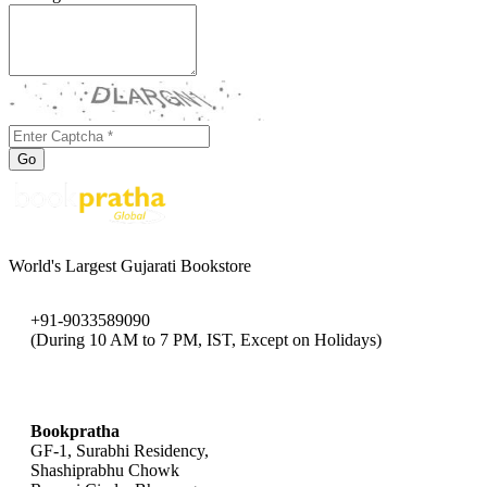
Go
World's Largest Gujarati Bookstore
+91-9033589090
(During 10 AM to 7 PM, IST, Except on Holidays)
bookpratha@gmail.com
Bookpratha
GF-1, Surabhi Residency,
Shashiprabhu Chowk