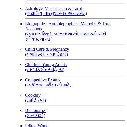
Astrology, Vastushastra & Tarot
(જ્યોતિષ, વાસ્તુશાસ્ત્ર અને ટેરોટ)
Biographies, Autobiographies, Memoirs & True
Accounts
(જીવનચરિત્રો, આત્મકથાઓ, સંસ્મરણો અને
સત્યઘટનાઓ )
Child Care & Pregnancy
(ગર્ભાવસ્થા ~ બાળઉછેર)
Children-Young Adults
(બાળ-કિશોર સાહિત્ય)
Competitive Exams
(સ્પર્ધાત્મક પરીક્ષાઓ માટે)
Cookery
(રસોઈકળા)
Dictionaries
(શબ્દકોશો)
Edited Works