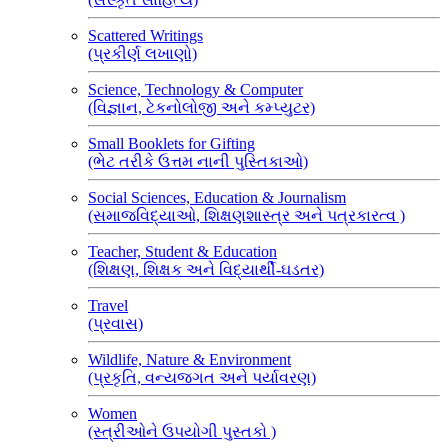
Scattered Writings
(પ્રકીર્ણ લખાણો)
Science, Technology & Computer
(વિજ્ઞાન, ટેકનોલોજી અને કમ્પ્યુટર)
Small Booklets for Gifting
(ભેટ તરીકે ઉત્તમ નાની પુસ્તિકાઓ)
Social Sciences, Education & Journalism
(સમાજવિદ્યાઓ, શિક્ષણશાસ્ત્ર અને પત્રકારત્વ )
Teacher, Student & Education
(શિક્ષણ, શિક્ષક અને વિદ્યાર્થી-ઘડતર)
Travel
(પ્રવાસ)
Wildlife, Nature & Environment
(પ્રકૃતિ, વન્યજગત અને પર્યાવરણ)
Women
(સ્ત્રીઓને ઉપયોગી પુસ્તકો )