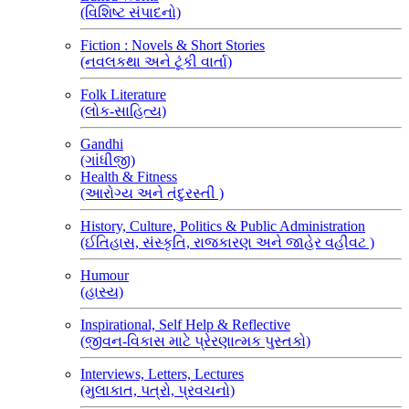
(વિશિષ્ટ સંપાદનો)
Fiction : Novels & Short Stories
(નવલકથા અને ટૂંકી વાર્તા)
Folk Literature
(લોક-સાહિત્ય)
Gandhi
(ગાંધીજી)
Health & Fitness
(આરોગ્ય અને તંદુરસ્તી )
History, Culture, Politics & Public Administration
(ઈતિહાસ, સંસ્કૃતિ, રાજકારણ અને જાહેર વહીવટ )
Humour
(હાસ્ય)
Inspirational, Self Help & Reflective
(જીવન-વિકાસ માટે પ્રેરણાત્મક પુસ્તકો)
Interviews, Letters, Lectures
(મુલાકાત, પત્રો, પ્રવચનો)