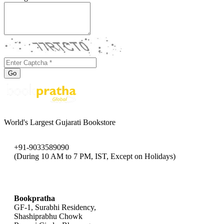
Go
World's Largest Gujarati Bookstore
+91-9033589090
(During 10 AM to 7 PM, IST, Except on Holidays)
bookpratha@gmail.com
Bookpratha
GF-1, Surabhi Residency,
Shashiprabhu Chowk