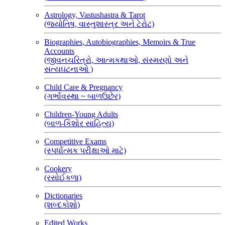
Astrology, Vastushastra & Tarot
(જ્યોતિષ, વાસ્તુશાસ્ત્ર અને ટેરોટ)
Biographies, Autobiographies, Memoirs & True
Accounts
(જીવનચરિત્રો, આત્મકથાઓ, સંસ્મરણો અને
સત્યઘટનાઓ )
Child Care & Pregnancy
(ગર્ભાવસ્થા ~ બાળઉછેર)
Children-Young Adults
(બાળ-કિશોર સાહિત્ય)
Competitive Exams
(સ્પર્ધાત્મક પરીક્ષાઓ માટે)
Cookery
(રસોઈકળા)
Dictionaries
(શબ્દકોશો)
Edited Works