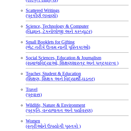
Scattered Writings
(પ્રકીર્ણ લખાણો)
Science, Technology & Computer
(વિજ્ઞાન, ટેકનોલોજી અને કમ્પ્યુટર)
Small Booklets for Gifting
(ભેટ તરીકે ઉત્તમ નાની પુસ્તિકાઓ)
Social Sciences, Education & Journalism
(સમાજવિદ્યાઓ, શિક્ષણશાસ્ત્ર અને પત્રકારત્વ )
Teacher, Student & Education
(શિક્ષણ, શિક્ષક અને વિદ્યાર્થી-ઘડતર)
Travel
(પ્રવાસ)
Wildlife, Nature & Environment
(પ્રકૃતિ, વન્યજગત અને પર્યાવરણ)
Women
(સ્ત્રીઓને ઉપયોગી પુસ્તકો )