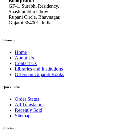
Bookpratha
GF-1, Surabhi Residency,
Shashiprabhu Chowk
Rupani Circle, Bhavnagar,
Gujarat 364001, India
Sitemap
Home
About Us
Contact Us
Libraries and Institutions
Offers on Gujarati Books
Quick Links
Order Status
All Translators
Recently Sold
Sitemap
Policies