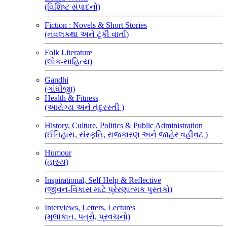
(વિશિષ્ટ સંપાદનો)
Fiction : Novels & Short Stories
(નવલકથા અને ટૂંકી વાર્તા)
Folk Literature
(લોક-સાહિત્ય)
Gandhi
(ગાંધીજી)
Health & Fitness
(આરોગ્ય અને તંદુરસ્તી )
History, Culture, Politics & Public Administration
(ઈતિહાસ, સંસ્કૃતિ, રાજકારણ અને જાહેર વહીવટ )
Humour
(હાસ્ય)
Inspirational, Self Help & Reflective
(જીવન-વિકાસ માટે પ્રેરણાત્મક પુસ્તકો)
Interviews, Letters, Lectures
(મુલાકાત, પત્રો, પ્રવચનો)