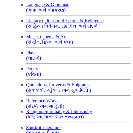
Language & Grammar
(ભાષા અને વ્યાકરણ)
Literary Criticism, Research & Reference
(સાહિત્ય વિવેચન, સંશોધન અને સંદર્ભ )
Music, Cinema & Art
(સંગીત, ફિલ્મ અને કલા)
Plays
(નાટકો)
Poetry
(કવિતા)
Quotations, Proverbs & Epigrams
(સુવાક્યો, કહેવતો અને સુભાષિતો )
Reference Works
(સંદર્ભ અને માહિતી)
Religion, Spirituality & Philosophy
(ધર્મ, અધ્યાત્મ અને તત્વજ્ઞાન)
Sanskrit Literature
(સંસ્કૃત સાહિત્ય)