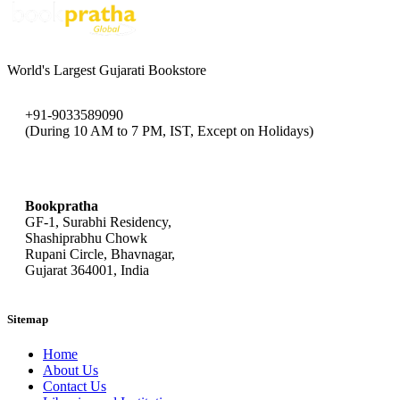
World's Largest Gujarati Bookstore
+91-9033589090
(During 10 AM to 7 PM, IST, Except on Holidays)
bookpratha@gmail.com
Bookpratha
GF-1, Surabhi Residency,
Shashiprabhu Chowk
Rupani Circle, Bhavnagar,
Gujarat 364001, India
Sitemap
Home
About Us
Contact Us