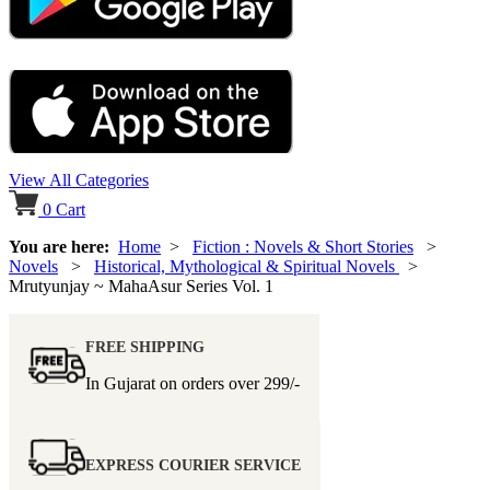
View All Categories
0
Cart
You are here:
Home
>
Fiction : Novels & Short Stories
>
Novels
>
Historical, Mythological & Spiritual Novels
>
Mrutyunjay ~ MahaAsur Series Vol. 1
FREE SHIPPING
In Gujarat on orders over
299/-
EXPRESS COURIER SERVICE