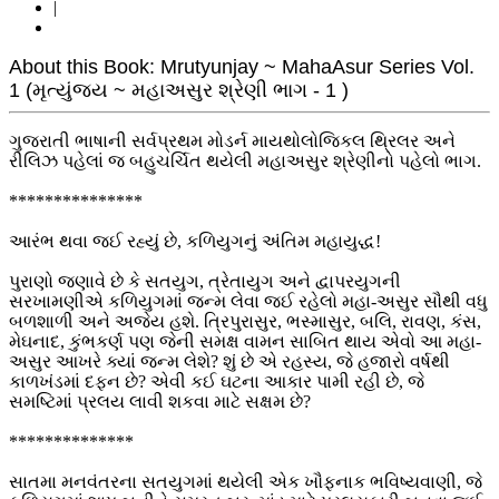
|
About this Book: Mrutyunjay ~ MahaAsur Series Vol.
1 (મૃત્યુંજય ~ મહાઅસુર શ્રેણી ભાગ - 1 )
ગુજરાતી ભાષાની સર્વપ્રથમ મોડર્ન માયથોલોજિકલ થ્રિલર અને
રીલિઝ પહેલાં જ બહુચર્ચિત થયેલી મહાઅસુર શ્રેણીનો પહેલો ભાગ.
***************
આરંભ થવા જઈ રહ્યું છે, કળિયુગનું અંતિમ મહાયુદ્ધ!
પુરાણો જણાવે છે કે સતયુગ, ત્રેતાયુગ અને દ્વાપરયુગની
સરખામણીએ કળિયુગમાં જન્મ લેવા જઈ રહેલો મહા-અસુર સૌથી વધુ
બળશાળી અને અજેય હશે. ત્રિપુરાસુર, ભસ્માસુર, બલિ, રાવણ, કંસ,
મેઘનાદ, કુંભકર્ણ પણ જેની સમક્ષ વામન સાબિત થાય એવો આ મહા-
અસુર આખરે ક્યાં જન્મ લેશે? શું છે એ રહસ્ય, જે હજારો વર્ષથી
કાળખંડમાં દફન છે? એવી કઈ ઘટના આકાર પામી રહી છે, જે
સમષ્ટિમાં પ્રલય લાવી શકવા માટે સક્ષમ છે?
**************
સાતમા મનવંતરના સતયુગમાં થયેલી એક ખૌફનાક ભવિષ્યવાણી, જે