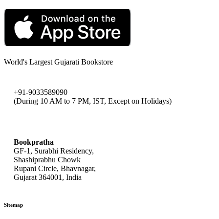
World's Largest Gujarati Bookstore
+91-9033589090
(During 10 AM to 7 PM, IST, Except on Holidays)
bookpratha@gmail.com
Bookpratha
GF-1, Surabhi Residency,
Shashiprabhu Chowk
Rupani Circle, Bhavnagar,
Gujarat 364001, India
Sitemap