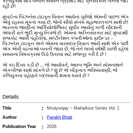
કળિયુગમાં શાપ બનીને સમસ્ત બ્રહ્માંડ માટે પ્રલયકારી બનવા જઈ
રહી છે!
મુંબઈના બિઝનેસ ટાઇકૂન વિવાન આર્યના પૂર્વજો એમની પાછળ એક
એવું રહસ્ય મૂકતાં ગયા છે, જેનો સીધો સંબંધ મહાભારતકાળ સાથે છે!
ભારતના જાણીતાં આર્કિયોલોજિસ્ટ સુધીર આર્યનું કાળી ચૌદશની
અંધારી રાતે ભુદી મૃત્યુ નિપજે છે. એમના અગ્નિસંસ્કાર માટે મુંબઇથી
રાજકોટ આવી પહોંચેલા, મલ્ટીનેશન કંપનીઓના ફાઉન્ડર –
બિઝનેસ ટાઇકૂન અને એમના વારસદાર વિવાન આર્ય સાથે એક પછી
એક એવી ઘટનાઓ બનતી જાય છે, જે તેને લાખો વર્ષથી ચાલી રહેલાં
સમયના વિષચક્રમાં ઉંડો ઉતરવા માટે મજબૂર કરી દે છે !
એ કઇ દિવ્ય કડી છે ... જે આર્યાવર્ત, આરબ ભૂમિ અને સોમનાથને
એકબીજા સાથે સાંકળે છે ? શું છે એ ખૌફનાક ભવિષ્યવાણી, જે
કળિયુગના વહેણને બદલવાની ક્ષમતા ધરાવે છે ?
Details
Title
:
Mrutyunjay ~ MahaAsur Series Vol. 1
Author
:
Parakh Bhatt
Publication Year
:
2026