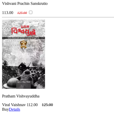
Vishvani Prachin Sanskrutio
113.00
125.00
Pratham Vishvayuddha
Viral Vaishnav
112.00
125.00
Buy
Details