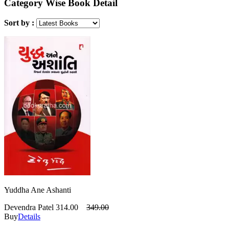
Category Wise Book Detail
Sort by :
Yuddha Ane Ashanti
Devendra Patel
314.00
349.00
Buy
Details