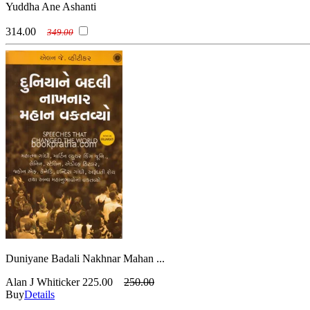
Yuddha Ane Ashanti
314.00
349.00
Duniyane Badali Nakhnar Mahan ...
Alan J Whiticker
225.00
250.00
Buy
Details