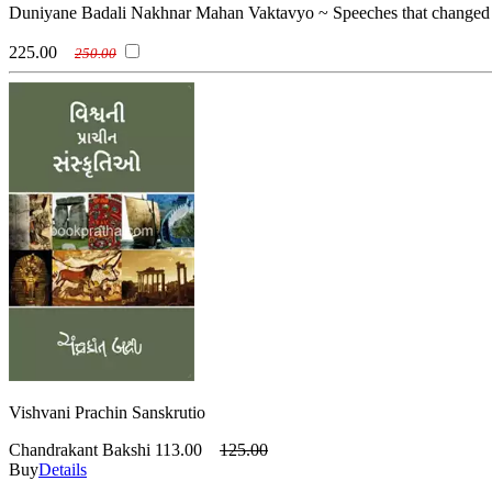
Duniyane Badali Nakhnar Mahan Vaktavyo ~ Speeches that changed 
225.00
250.00
Vishvani Prachin Sanskrutio
Chandrakant Bakshi
113.00
125.00
Buy
Details