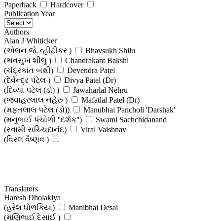
Paperback
Hardcover
Publication Year
Authors
Alan J Whiticker
(એલન જે. વ્હીટીકર )
Bhavsukh Shilu
(ભવસુખ શીલુ )
Chandrakant Bakshi
(ચંદ્રકાંત બક્ષી)
Devendra Patel
(દેવેન્દ્ર પટેલ )
Divya Patel (Dr)
(દિવ્યા પટેલ (ડો) )
Jawaharlal Nehru
(જવાહરલાલ નહેરુ )
Mafatlal Patel (Dr)
(મફતલાલ પટેલ (ડો))
Manubhai Pancholi 'Darshak'
(મનુભાઈ પંચોળી ''દર્શક'')
Swami Sachchidanand
(સ્વામી સચ્ચિદાનંદ)
Viral Vaishnav
(વિરલ વૈષ્ણવ )
Translators
Haresh Dholakiya
(હરેશ ધોળકિયા)
Manibhai Desai
(મણિભાઈ દેસાઈ )