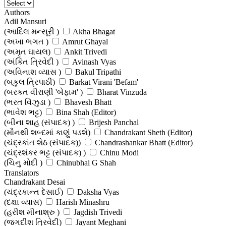
Authors
Adil Mansuri
(આદિલ મન્સૂરી )
Akha Bhagat
(અખા ભગત )
Amrut Ghayal
(અમૃત ઘાયલ)
Ankit Trivedi
(અંકિત ત્રિવેદી )
Avinash Vyas
(અવિનાશ વ્યાસ )
Bakul Tripathi
(બકુલ ત્રિપાઠી)
Barkat Virani 'Befam'
(બરકત વીરાણી 'બેફામ' )
Bharat Vinzuda
(ભરત વિંઝુડા )
Bhavesh Bhatt
(ભાવેશ ભટ્ટ)
Bina Shah (Editor)
(બીના શાહ (સંપાદક) )
Brijesh Panchal
(મૌનથી શબ્દમાં કાણું પડશે)
Chandrakant Sheth (Editor)
(ચંદ્રકાંત શેઠ (સંપાદક))
Chandrashankar Bhatt (Editor)
(ચંદ્રશંકર ભટ્ટ (સંપાદક) )
Chinu Modi
(ચિનુ મોદી )
Chinubhai G Shah
(ચીનુભાઈ ગી. શાહ )
Translators
Dalpat Padhiyar
Chandrakant Desai
(દલપત પઢીયાર )
Damodar Botadkar
(ચંદ્રકાન્ત દેસાઈ)
Daksha Vyas
(દામોદર બોટાદકર )
Dayaram
(દક્ષા વ્યાસ)
Harish Minashru
(દયારામ )
Dhaivat Trivedi
(હરીશ મીનાશ્રુ )
Jagdish Trivedi
(ધૈવત ત્રિવેદી )
Dhirubhai Thakar (Editor)
(જગદીશ ત્રિવેદી)
Jayant Meghani
(ધીરુભાઈ ઠાકર (સંપાદક))
Dhruv Bhatt